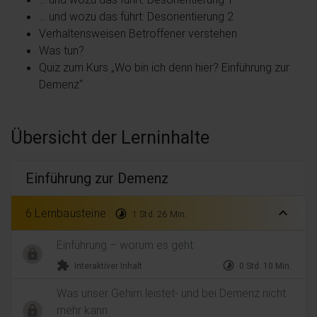
… und wozu das führt: Desorientierung 2
Verhaltensweisen Betroffener verstehen
Was tun?
Quiz zum Kurs „Wo bin ich denn hier? Einführung zur
Demenz“
Übersicht der Lerninhalte
Einführung zur Demenz
expand_less
6 Lernbausteine
timelapse
1 Std. 26 Min.
Einführung – worum es geht
extension
timelapse
Interaktiver Inhalt
0 Std. 10 Min.
Was unser Gehirn leistet- und bei Demenz nicht
mehr kann