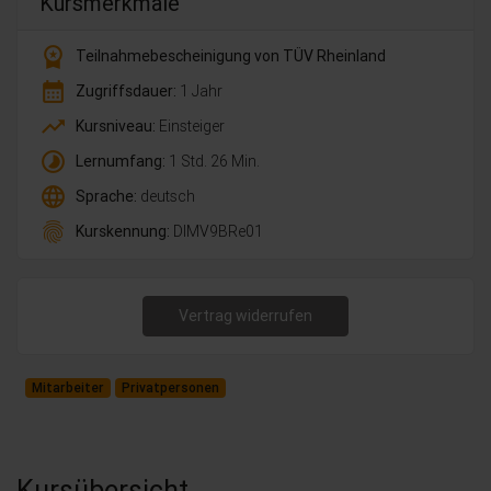
Kursmerkmale
workspace_premium
Teilnahmebescheinigung von TÜV Rheinland
calendar_month
Zugriffsdauer:
1 Jahr
trending_up
Kursniveau:
Einsteiger
timelapse
Lernumfang:
1 Std. 26 Min.
language
Sprache:
deutsch
fingerprint
Kurskennung:
DlMV9BRe01
Vertrag widerrufen
Mitarbeiter
Privatpersonen
Kursübersicht