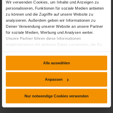
Wir verwenden Cookies, um Inhalte und Anzeigen zu
Durchschnittliche Bewertungen
personalisieren, Funktionen für soziale Medien anbieten
5,00
zu können und die Zugriffe auf unsere Website zu
analysieren. Außerdem geben wir Informationen zu
Deiner Verwendung unserer Website an unsere Partner
für soziale Medien, Werbung und Analysen weiter.
Unsere Partner führen diese Informationen
1 Bewertung
möglicherweise mit weiteren Daten zusammen, die Du
uns bereitgestellt hast oder die sie im Rahmen Deiner
Nutzung der Dienste gesammelt haben.
stars:
5
Bewertungen
1
Alle auswählen
stars:
4
Bewertungen
0
stars:
3
Bewertungen
0
Anpassen
stars:
2
Bewertungen
0
stars:
1
Bewertungen
0
Nur notwendige Cookies verwenden