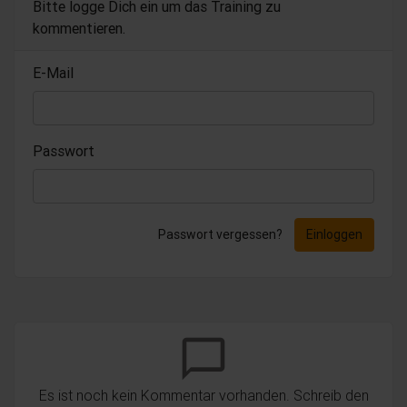
Bitte logge Dich ein um das Training zu
kommentieren.
E-Mail
Passwort
Passwort vergessen?
Einloggen
chat_bubble_outline
Es ist noch kein Kommentar vorhanden. Schreib den