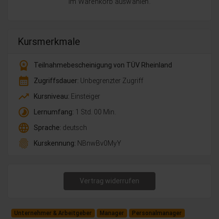
im Warenkorb auswählen.
Kursmerkmale
workspace_premium
Teilnahmebescheinigung von TÜV Rheinland
calendar_month
Zugriffsdauer:
Unbegrenzter Zugriff
trending_up
Kursniveau:
Einsteiger
timelapse
Lernumfang:
1 Std. 00 Min.
language
Sprache:
deutsch
fingerprint
Kurskennung:
NBnwBv0MyY
Vertrag widerrufen
Unternehmer & Arbeitgeber
Manager
Personalmanager