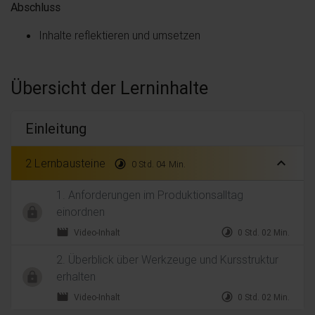
Abschluss
Inhalte reflektieren und umsetzen
Übersicht der Lerninhalte
Einleitung
expand_less
2 Lernbausteine
timelapse
0 Std. 04 Min.
1. Anforderungen im Produktionsalltag
einordnen
movie
timelapse
Video-Inhalt
0 Std. 02 Min.
2. Überblick über Werkzeuge und Kursstruktur
erhalten
movie
timelapse
Video-Inhalt
0 Std. 02 Min.