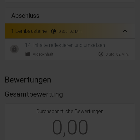
Abschluss
expand_less
1 Lernbausteine
timelapse
0 Std. 02 Min.
14. Inhalte reflektieren und umsetzen
movie
timelapse
Video-Inhalt
0 Std. 02 Min.
Bewertungen
Gesamtbewertung
Durchschnittliche Bewertungen
0,00