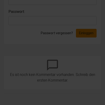
Passwort
Passwort vergessen?
Einloggen
chat_bubble_outline
Es ist noch kein Kommentar vorhanden. Schreib den
ersten Kommentar.