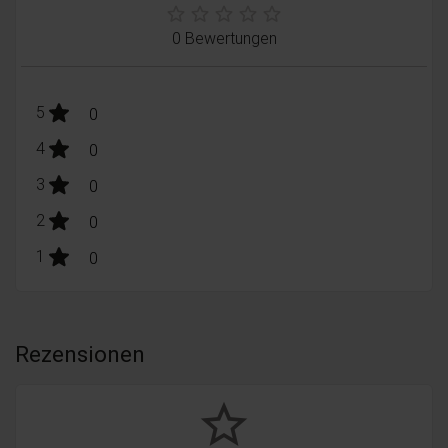
0 Bewertungen
stars:
5
Bewertungen
0
stars:
4
Bewertungen
0
stars:
3
Bewertungen
0
stars:
2
Bewertungen
0
stars:
1
Bewertungen
0
Rezensionen
star_border