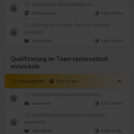
10. Arbeitsblatt: 4StufenMethode
picture_as_pdf
timelapse
PDF-Dokument
0 Std. 00 Min.
11. Führung durch klare Sprache wirksam
gestalten
movie
timelapse
Video-Inhalt
0 Std. 06 Min.
Qualifizierung im Team systematisch
entwickeln
expand_less
2 Lernbausteine
timelapse
0 Std. 13 Min.
12. Mitarbeitende gezielt weiterbilden
movie
timelapse
Video-Inhalt
0 Std. 04 Min.
13. Qualifizierungsgespräche praxisnah
anwenden
movie
timelapse
Video-Inhalt
0 Std. 09 Min.