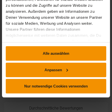
zu können und die Zugriffe auf unsere Website zu
analysieren. Außerdem geben wir Informationen zu
Übersicht der Lerninhalte
Deiner Verwendung unserer Website an unsere Partner
für soziale Medien, Werbung und Analysen weiter.
Unsere Partner führen diese Informationen
Copilot für Microsoft 365
möglicherweise mit weiteren Daten zusammen, die Du
uns bereitgestellt hast oder die sie im Rahmen Deiner
expand_less
1 Lernbausteine
timelapse
2 Std. 02 Min.
Nutzung der Dienste gesammelt haben.
Alle auswählen
Copilot für Microsoft 365
extension
timelapse
Interaktiver Inhalt
2 Std. 02 Min.
Anpassen
Bewertungen
Nur notwendige Cookies verwenden
Gesamtbewertung
Durchschnittliche Bewertungen