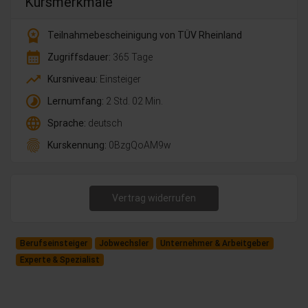
Kursmerkmale
workspace_premium
Teilnahmebescheinigung von TÜV Rheinland
calendar_month
Zugriffsdauer:
365 Tage
trending_up
Kursniveau:
Einsteiger
timelapse
Lernumfang:
2 Std. 02 Min.
language
Sprache:
deutsch
fingerprint
Kurskennung:
0BzgQoAM9w
Vertrag widerrufen
Berufseinsteiger
Jobwechsler
Unternehmer & Arbeitgeber
Experte & Spezialist