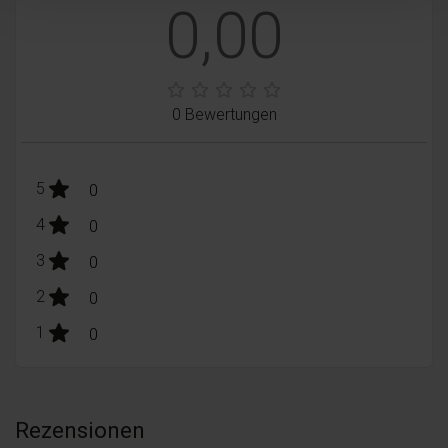
0,00
0 Bewertungen
stars:
5
Bewertungen
0
stars:
4
Bewertungen
0
stars:
3
Bewertungen
0
stars:
2
Bewertungen
0
stars:
1
Bewertungen
0
Rezensionen