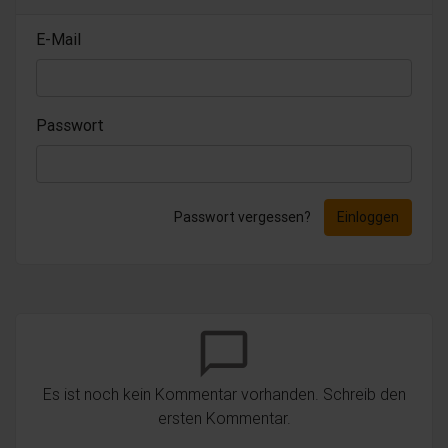
E-Mail
Passwort
Passwort vergessen?
Einloggen
chat_bubble_outline
Es ist noch kein Kommentar vorhanden. Schreib den
ersten Kommentar.