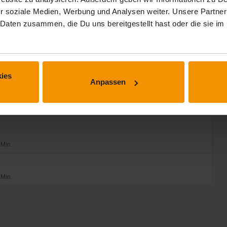
r soziale Medien, Werbung und Analysen weiter. Unsere Partner
 Min.
 Daten zusammen, die Du uns bereitgestellt hast oder die sie 
 Min.
ies
 Min.
Anpassen
 Min.
 Min.
 Min.