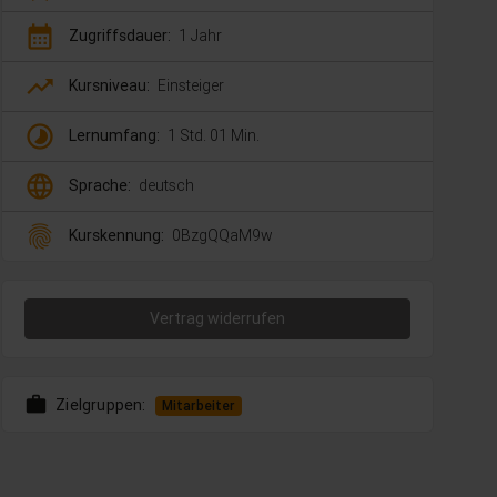
calendar_month
Zugriffsdauer:
1 Jahr
trending_up
Kursniveau:
Einsteiger
timelapse
Lernumfang:
1 Std. 01 Min.
language
Sprache:
deutsch
fingerprint
Kurskennung:
0BzgQQaM9w
Vertrag widerrufen
work
Zielgruppen:
Mitarbeiter