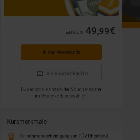
49,
€
99
inkl. MwSt.
In den Warenkorb
Als Voucher kaufen
Du kannst die Anzahl der Voucher später
im Warenkorb auswählen.
Kursmerkmale
workspace_premium
Teilnahmebescheinigung von TÜV Rheinland