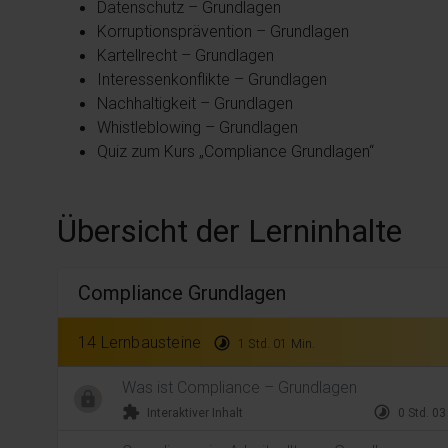
Datenschutz – Grundlagen
Korruptionsprävention – Grundlagen
Kartellrecht – Grundlagen
Interessenkonflikte – Grundlagen
Nachhaltigkeit – Grundlagen
Whistleblowing – Grundlagen
Quiz zum Kurs „Compliance Grundlagen“
Übersicht der Lerninhalte
Compliance Grundlagen
14 Lernbausteine
timelapse
1 Std. 01 Min.
Was ist Compliance – Grundlagen
extension
timelapse
Interaktiver Inhalt
0 Std. 03