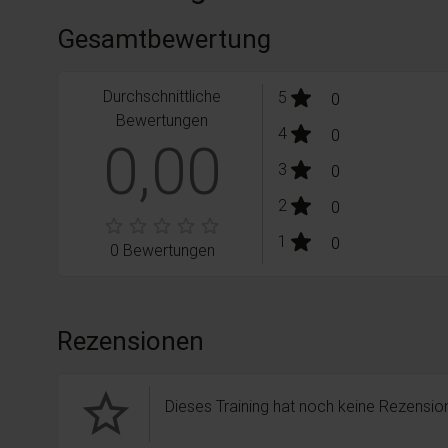
Gesamtbewertung
Durchschnittliche
stars:
5
Bewertungen
0
Bewertungen
stars:
4
Bewertungen
0
0,00
stars:
3
Bewertungen
0
stars:
2
Bewertungen
0
stars:
1
Bewertungen
0
0 Bewertungen
Rezensionen
star_border
Dieses Training hat noch keine Rezension