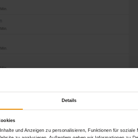
 Min.
en
 Min.
 Min.
 Min.
 Min.
lagen
Details
 Min.
Cookies
 Min.
nhalte und Anzeigen zu personalisieren, Funktionen für soziale
 Website zu analysieren. Außerdem geben wir Informationen zu 