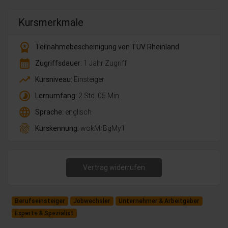
Kursmerkmale
workspace_premium
Teilnahmebescheinigung von TÜV Rheinland
calendar_month
Zugriffsdauer:
1 Jahr Zugriff
trending_up
Kursniveau:
Einsteiger
timelapse
Lernumfang:
2 Std. 05 Min.
language
Sprache:
englisch
fingerprint
Kurskennung:
wokMrBgMy1
Vertrag widerrufen
Berufseinsteiger
Jobwechsler
Unternehmer & Arbeitgeber
Experte & Spezialist