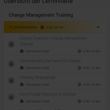
Übersicht der Lerninhalte
Change Management Training
expand_less
9 Lernbausteine
timelapse
2 Std. 05 Min.
Course Overview: Change Management
Training
extension
timelapse
Interaktiver Inhalt
0 Std. 02 Min.
Understanding the Need for Change
extension
timelapse
Interaktiver Inhalt
0 Std. 21 Min.
Thinking Strategically
extension
timelapse
Interaktiver Inhalt
0 Std. 20 Min.
How People Respond to Change
extension
timelapse
Interaktiver Inhalt
0 Std. 16 Min.