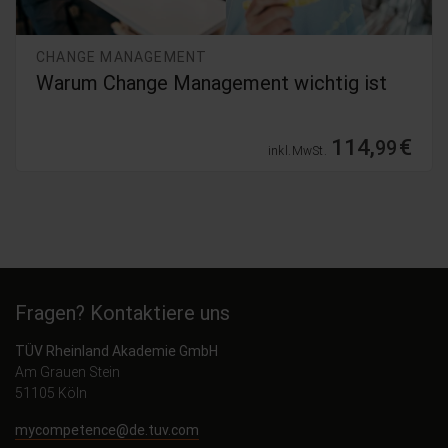
GEMENT
CHANGE MANA
e Management wichtig ist
Intensivkur
114,
€
99
inkl. MwSt.
Fragen? Kontaktiere uns
TÜV Rheinland Akademie GmbH
Am Grauen Stein
51105 Köln
mycompetence@de.tuv.com