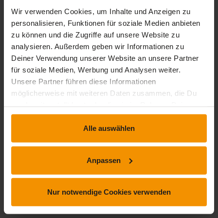
Wir verwenden Cookies, um Inhalte und Anzeigen zu
Durchschnittliche Bewertungen
personalisieren, Funktionen für soziale Medien anbieten
4,59
zu können und die Zugriffe auf unsere Website zu
analysieren. Außerdem geben wir Informationen zu
Deiner Verwendung unserer Website an unsere Partner
für soziale Medien, Werbung und Analysen weiter.
Unsere Partner führen diese Informationen
29 Bewertungen
möglicherweise mit weiteren Daten zusammen, die Du
uns bereitgestellt hast oder die sie im Rahmen Deiner
Nutzung der Dienste gesammelt haben.
stars:
5
Bewertungen
20
Alle auswählen
stars:
4
Bewertungen
7
stars:
3
Bewertungen
1
Anpassen
stars:
2
Bewertungen
1
stars:
1
Bewertungen
0
Nur notwendige Cookies verwenden