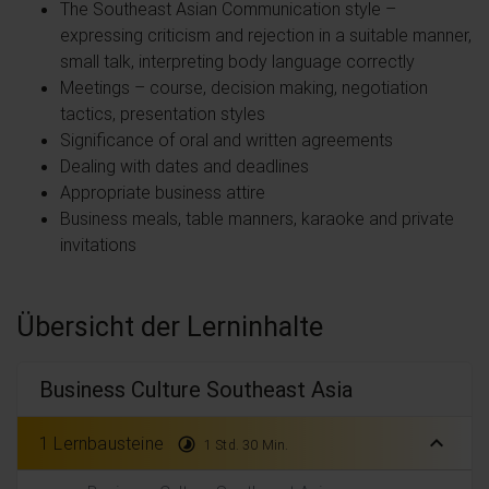
The Southeast Asian Communication style –
expressing criticism and rejection in a suitable manner,
small talk, interpreting body language correctly
Meetings – course, decision making, negotiation
tactics, presentation styles
Significance of oral and written agreements
Dealing with dates and deadlines
Appropriate business attire
Business meals, table manners, karaoke and private
invitations
Übersicht der Lerninhalte
Business Culture Southeast Asia
expand_less
1 Lernbausteine
timelapse
1 Std. 30 Min.