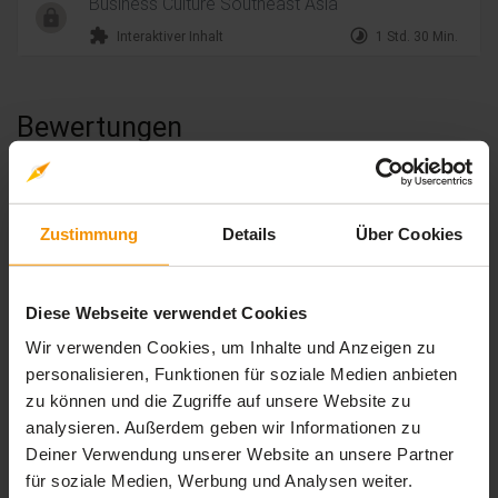
Business Culture Southeast Asia
extension
timelapse
Interaktiver Inhalt
1 Std. 30 Min.
Bewertungen
Gesamtbewertung
Zustimmung
Details
Über Cookies
Durchschnittliche Bewertungen
0,00
Diese Webseite verwendet Cookies
Wir verwenden Cookies, um Inhalte und Anzeigen zu
personalisieren, Funktionen für soziale Medien anbieten
0 Bewertungen
zu können und die Zugriffe auf unsere Website zu
analysieren. Außerdem geben wir Informationen zu
Deiner Verwendung unserer Website an unsere Partner
stars:
5
Bewertungen
0
für soziale Medien, Werbung und Analysen weiter.