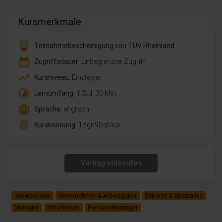
Kursmerkmale
workspace_premium
Teilnahmebescheinigung von TÜV Rheinland
calendar_month
Zugriffsdauer:
Unbegrenzter Zugriff
trending_up
Kursniveau:
Einsteiger
timelapse
Lernumfang:
1 Std. 30 Min.
language
Sprache:
englisch
fingerprint
Kurskennung:
1Bgn9DqMqx
Vertrag widerrufen
Jobwechsler
Unternehmer & Arbeitgeber
Experte & Spezialist
Manager
Mitarbeiter
Personalmanager