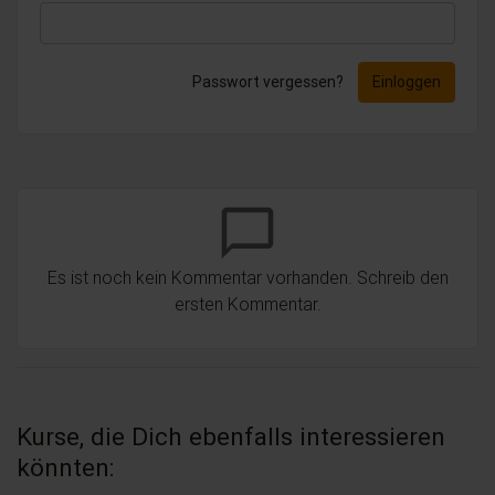
Passwort vergessen?
Einloggen
chat_bubble_outline
Es ist noch kein Kommentar vorhanden. Schreib den
ersten Kommentar.
Kurse, die Dich ebenfalls interessieren
könnten: