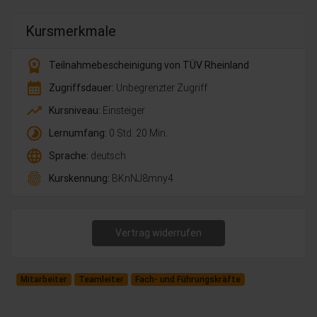
Kursmerkmale
workspace_premium
Teilnahmebescheinigung von TÜV Rheinland
calendar_month
Zugriffsdauer:
Unbegrenzter Zugriff
trending_up
Kursniveau:
Einsteiger
timelapse
Lernumfang:
0 Std. 20 Min.
language
Sprache:
deutsch
fingerprint
Kurskennung:
BKnNJ8mny4
Vertrag widerrufen
Mitarbeiter
Teamleiter
Fach- und Führungskräfte