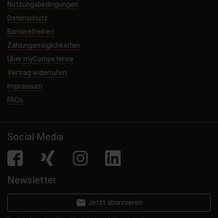
Nutzungsbedingungen
Datenschutz
Barrierefreiheit
Zahlungsmöglichkeiten
Über myCompetence
Vertrag widerrufen
Impressum
FAQs
Social Media
facebook
Xing
Instagram
LinkedIn
Newsletter
email
Jetzt abonnieren