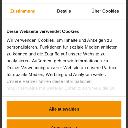
Zustimmung
Details
Über Cookies
stars:
5
Bewertungen
0
stars:
4
Bewertungen
0
Diese Webseite verwendet Cookies
stars:
3
Bewertungen
0
Wir verwenden Cookies, um Inhalte und Anzeigen zu
stars:
2
Bewertungen
0
personalisieren, Funktionen für soziale Medien anbieten
stars:
1
Bewertungen
zu können und die Zugriffe auf unsere Website zu
0
analysieren. Außerdem geben wir Informationen zu
Deiner Verwendung unserer Website an unsere Partner
für soziale Medien, Werbung und Analysen weiter.
Rezensionen
Unsere Partner führen diese Informationen
möglicherweise mit weiteren Daten zusammen, die Du
uns bereitgestellt hast oder die sie im Rahmen Deiner
star_border
Nutzung der Dienste gesammelt haben.
Alle auswählen
Dieses Training hat noch keine Rezension erhalten.
Anpassen