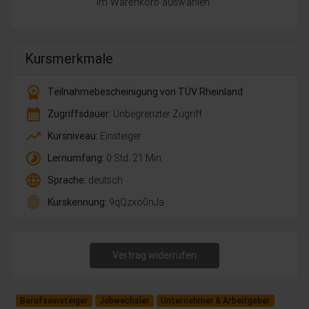
im Warenkorb auswählen.
Kursmerkmale
workspace_premium
Teilnahmebescheinigung von TÜV Rheinland
calendar_month
Zugriffsdauer:
Unbegrenzter Zugriff
trending_up
Kursniveau:
Einsteiger
timelapse
Lernumfang:
0 Std. 21 Min.
language
Sprache:
deutsch
fingerprint
Kurskennung:
9qQzxo0nJa
Vertrag widerrufen
Berufseinsteiger
Jobwechsler
Unternehmer & Arbeitgeber