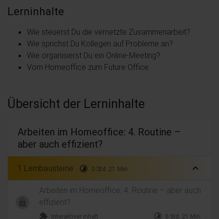
Lerninhalte
Wie steuerst Du die vernetzte Zusammenarbeit?
Wie sprichst Du Kollegen auf Probleme an?
Wie organisierst Du ein Online-Meeting?
Vom Homeoffice zum Future Office
Übersicht der Lerninhalte
Arbeiten im Homeoffice: 4. Routine –
aber auch effizient?
expand_less
1 Lernbausteine
timelapse
0 Std. 21 Min.
Arbeiten im Homeoffice: 4. Routine – aber auch
effizient?
extension
timelapse
Interaktiver Inhalt
0 Std. 21 Min.