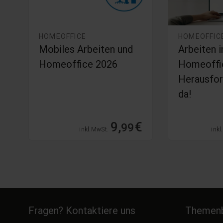
HOMEOFFICE
HOMEOFFIC
Mobiles Arbeiten und
Arbeiten 
Homeoffice 2026
Homeoffic
Herausfor
da!
€
9,
€
99
inkl. MwSt.
inkl
Fragen? Kontaktiere uns
Themenb