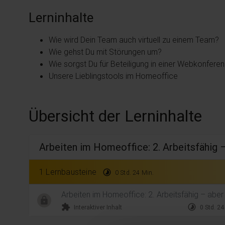
Lerninhalte
Wie wird Dein Team auch virtuell zu einem Team?
Wie gehst Du mit Störungen um?
Wie sorgst Du für Beteiligung in einer Webkonfere
Unsere Lieblingstools im Homeoffice
Übersicht der Lerninhalte
Arbeiten im Homeoffice: 2. Arbeitsfähig 
1 Lernbausteine
timelapse
0 Std. 24 Min.
Arbeiten im Homeoffice: 2. Arbeitsfähig – abe
extension
timelapse
Interaktiver Inhalt
0 Std. 24