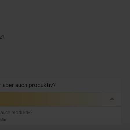
nz?
– aber auch produktiv?
expand_less
r auch produktiv?
 Min.