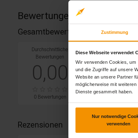
Bewertungen
Gesamtbewertung
Zustimmung
Durchschnittliche
stars:
5
Bewertungen
0
Diese Webseite verwendet 
Bewertungen
stars:
4
Bewertungen
0
Wir verwenden Cookies, um I
0,00
und die Zugriffe auf unsere
stars:
3
Bewertungen
0
Website an unsere Partner fü
stars:
2
Bewertungen
0
möglicherweise mit weiteren
Dienste gesammelt haben.
stars:
1
Bewertungen
0
0 Bewertungen
Nur notwendige Cook
Rezensionen
verwenden