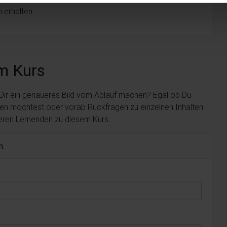
 erhalten.
m Kurs
 Dir ein genaueres Bild vom Ablauf machen? Egal ob Du
len möchtest oder vorab Rückfragen zu einzelnen Inhalten
deren Lernenden zu diesem Kurs.
n.