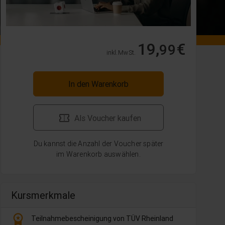
19,
€
99
inkl. MwSt.
In den Warenkorb
Als Voucher kaufen
Du kannst die Anzahl der Voucher später
im Warenkorb auswählen.
Kursmerkmale
workspace_premium
Teilnahmebescheinigung von TÜV Rheinland