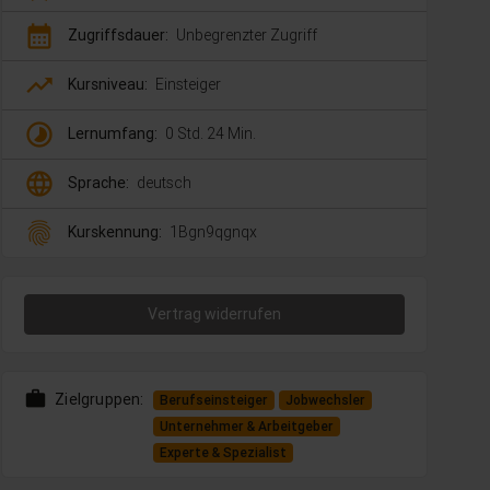
calendar_month
Zugriffsdauer:
Unbegrenzter Zugriff
trending_up
Kursniveau:
Einsteiger
timelapse
Lernumfang:
0 Std. 24 Min.
language
Sprache:
deutsch
fingerprint
Kurskennung:
1Bgn9qgnqx
Vertrag widerrufen
work
Zielgruppen:
Berufseinsteiger
Jobwechsler
Unternehmer & Arbeitgeber
Experte & Spezialist