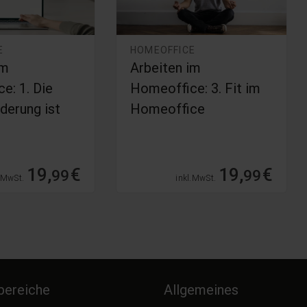
E
HOMEOFFICE
im
Arbeiten im
e: 1. Die
Homeoffice: 3. Fit im
derung ist
Homeoffice
19,
€
19,
€
99
99
. MwSt.
inkl. MwSt.
ereiche
Allgemeines