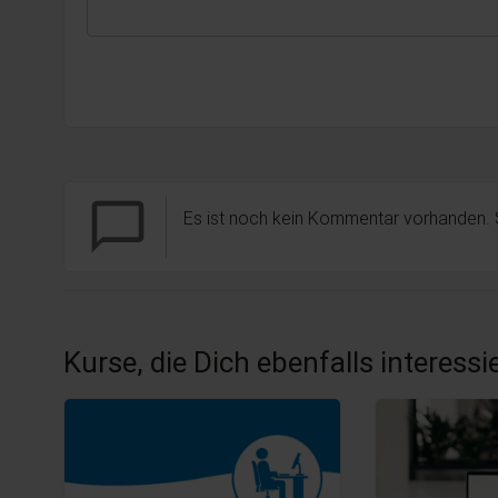
chat_bubble_outline
Es ist noch kein Kommentar vorhanden.
Kurse, die Dich ebenfalls interess