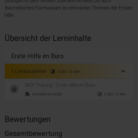
Übungen in dem fiktiven Szenario erhältst Du auch
theoretisches Fachwissen zu relevanten Themen der Ersten
Hilfe.
Übersicht der Lerninhalte
Erste Hilfe im Büro
expand_less
1 Lernbausteine
timelapse
0 Std. 15 Min.
360° Training - Erste Hilfe im Büro
extension
timelapse
Interaktiver Inhalt
0 Std. 15 Min.
Bewertungen
Gesamtbewertung