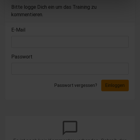
Bitte logge Dich ein um das Training zu
kommentieren.
E-Mail
Passwort
Passwort vergessen?
Einloggen
chat_bubble_outline