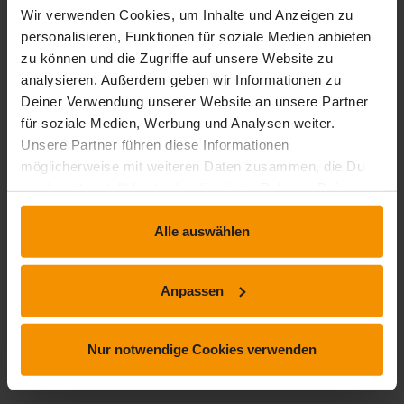
Wir verwenden Cookies, um Inhalte und Anzeigen zu
Rezensionen
personalisieren, Funktionen für soziale Medien anbieten
zu können und die Zugriffe auf unsere Website zu
analysieren. Außerdem geben wir Informationen zu
star_border
Deiner Verwendung unserer Website an unsere Partner
für soziale Medien, Werbung und Analysen weiter.
Dieses Training hat noch keine Rezension erhalten.
Unsere Partner führen diese Informationen
möglicherweise mit weiteren Daten zusammen, die Du
uns bereitgestellt hast oder die sie im Rahmen Deiner
Nutzung der Dienste gesammelt haben.
Kommentare und Fragen zum Kurs
Alle auswählen
Du hast noch inhaltliche Fragen zum Kurs? Du möchtest Dir
ein genaueres Bild vom Ablauf machen? Egal ob Du Deine
Anpassen
eigenen Erfahrungen mit der Lerngemeinschaft teilen
möchtest oder vorab Rückfragen zu einzelnen Inhalten hast:
Nur notwendige Cookies verwenden
Beteilige Dich einfach an den Diskussionen mit anderen
Lernenden zu diesem Kurs.