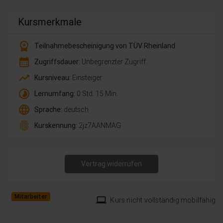
Kursmerkmale
workspace_premium
Teilnahmebescheinigung von TÜV Rheinland
calendar_month
Zugriffsdauer:
Unbegrenzter Zugriff
trending_up
Kursniveau:
Einsteiger
timelapse
Lernumfang:
0 Std. 15 Min.
language
Sprache:
deutsch
fingerprint
Kurskennung:
2jz7AANMAG
Vertrag widerrufen
Mitarbeiter
laptop
Kurs nicht vollständig mobilfähig