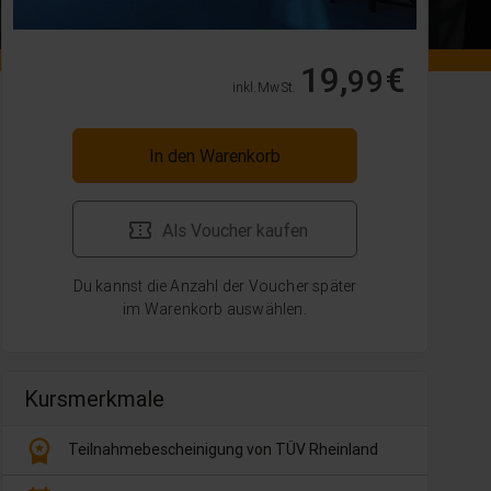
19,
€
99
inkl. MwSt.
In den Warenkorb
Als Voucher kaufen
Du kannst die Anzahl der Voucher später
im Warenkorb auswählen.
Kursmerkmale
workspace_premium
Teilnahmebescheinigung von TÜV Rheinland