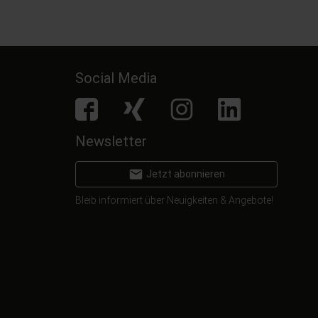
Social Media
facebook
Xing
Instagram
LinkedIn
Newsletter
email
Jetzt abonnieren
Bleib informiert über Neuigkeiten & Angebote!