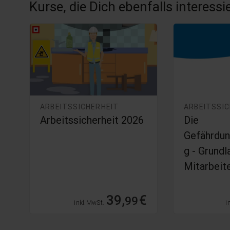
Kurse, die Dich ebenfalls interess
ARBEITSSICHERHEIT
ARBEITSSI
Arbeitssicherheit 2026
Die
i
Gefährdun
g - Grundl
Mitarbeit
€
39,
€
99
inkl. MwSt.
i