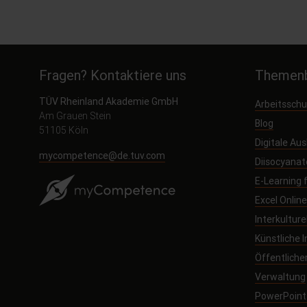
Fragen? Kontaktiere uns
Themenb
TÜV Rheinland Akademie GmbH
Arbeitssch
Am Grauen Stein
Blog
51105 Köln
Digitale Au
mycompetence@de.tuv.com
Diisocyanat
E-Learning
Excel Onlin
Interkultur
Künstliche I
Öffentliche
Verwaltung
PowerPoint 