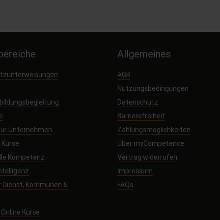
ereiche
Allgemeines
utzunterweisungen
AGB
Nutzungsbedingungen
sbildungsbegleitung
Datenschutz
e
Barrierefreiheit
 für Unternehmen
Zahlungsmöglichkeiten
e Kurse
Über myCompetence
elle Kompetenz
Vertrag widerrufen
ntelligenz
Impressum
r Dienst, Kommunen &
FAQs
Online Kurse