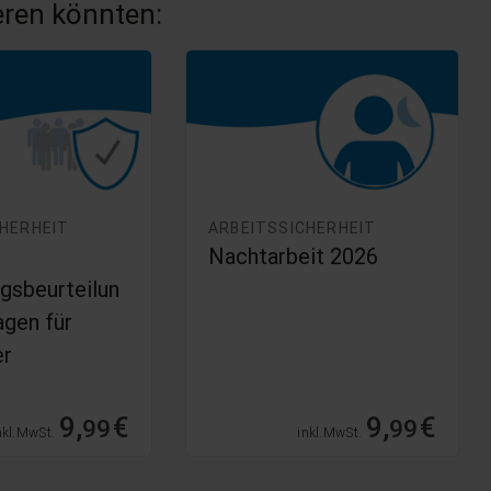
ieren könnten:
CHERHEIT
ARBEITSSICHERHEIT
Nachtarbeit 2026
gsbeurteilun
agen für
er
9,
€
9,
€
99
99
nkl. MwSt.
inkl. MwSt.