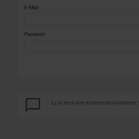
E-Mail
Passwort
chat_bubble_outline
Es ist noch kein Kommentar vorhanden.