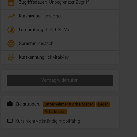
calendar_month
Zugriffsdauer:
Unbegrenzter Zugriff
trending_up
Kursniveau:
Einsteiger
timelapse
Lernumfang:
0 Std. 20 Min.
language
Sprache:
deutsch
fingerprint
Kurskennung:
okMrak4ey1
Vertrag widerrufen
work
Zielgruppen:
Unternehmer & Arbeitgeber
Lager
Mitarbeiter
laptop
Kurs nicht vollständig mobilfähig