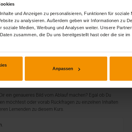
Cookies
nhalte und Anzeigen zu personalisieren, Funktionen für soziale
 Website zu analysieren. Außerdem geben wir Informationen zu 
r soziale Medien, Werbung und Analysen weiter. Unsere Partner
 Daten zusammen, die Du uns bereitgestellt hast oder die sie 
 erhalten.
ies
Anpassen
m Kurs
 Dir ein genaueres Bild vom Ablauf machen? Egal ob Du
len möchtest oder vorab Rückfragen zu einzelnen Inhalten
deren Lernenden zu diesem Kurs.
n.