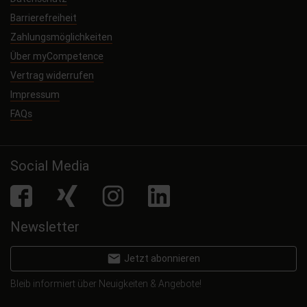
Barrierefreiheit
Zahlungsmöglichkeiten
Über myCompetence
Vertrag widerrufen
Impressum
FAQs
Social Media
facebook
Xing
Instagram
LinkedIn
Newsletter
email
Jetzt abonnieren
Bleib informiert über Neuigkeiten & Angebote!