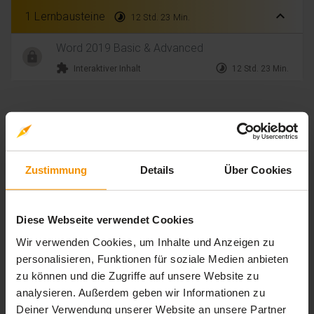
expand_less
1 Lernbausteine
timelapse
12 Std. 23 Min.
Word 2019 Basic & Advanced
extension
timelapse
Interaktiver Inhalt
12 Std. 23 Min.
Bewertungen
Gesamtbewertung
Zustimmung
Details
Über Cookies
Durchschnittliche Bewertungen
0,00
Diese Webseite verwendet Cookies
Wir verwenden Cookies, um Inhalte und Anzeigen zu
personalisieren, Funktionen für soziale Medien anbieten
zu können und die Zugriffe auf unsere Website zu
0 Bewertungen
analysieren. Außerdem geben wir Informationen zu
Deiner Verwendung unserer Website an unsere Partner