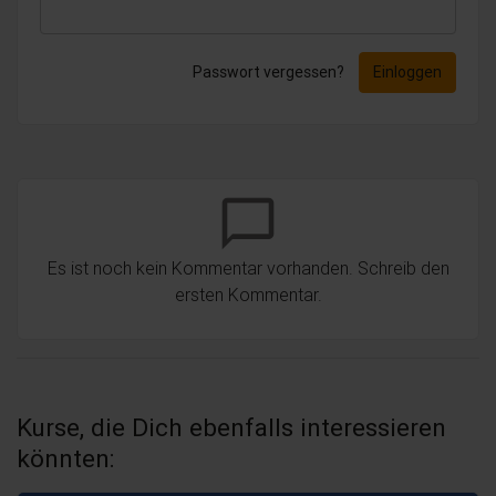
Passwort vergessen?
Einloggen
chat_bubble_outline
Es ist noch kein Kommentar vorhanden. Schreib den
ersten Kommentar.
Kurse, die Dich ebenfalls interessieren
könnten: