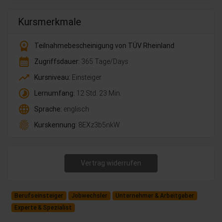
Kursmerkmale
workspace_premium
Teilnahmebescheinigung von TÜV Rheinland
calendar_month
Zugriffsdauer:
365 Tage/Days
trending_up
Kursniveau:
Einsteiger
timelapse
Lernumfang:
12 Std. 23 Min.
language
Sprache:
englisch
fingerprint
Kurskennung:
8EXz3b5nkW
Vertrag widerrufen
Berufseinsteiger
Jobwechsler
Unternehmer & Arbeitgeber
Experte & Spezialist