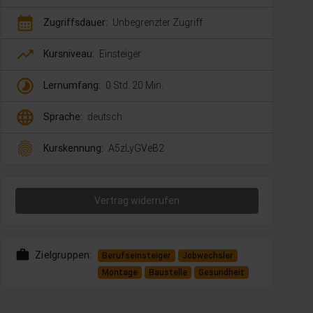
calendar_month
Zugriffsdauer:
Unbegrenzter Zugriff
trending_up
Kursniveau:
Einsteiger
timelapse
Lernumfang:
0 Std. 20 Min.
language
Sprache:
deutsch
fingerprint
Kurskennung:
A5zLyGVeB2
Vertrag widerrufen
work
Zielgruppen:
Berufseinsteiger
Jobwechsler
Montage
Baustelle
Gesundheit