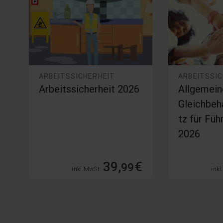
ARBEITSSICHERHEIT
ARBEITSSI
Arbeitssicherheit 2026
Allgemein
i
Gleichbeh
tz für Füh
2026
€
39,
€
99
inkl. MwSt.
inkl