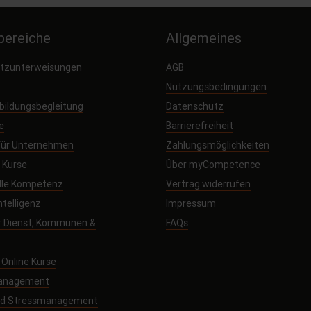
ereiche
Allgemeines
utzunterweisungen
AGB
Nutzungsbedingungen
sbildungsbegleitung
Datenschutz
e
Barrierefreiheit
 für Unternehmen
Zahlungsmöglichkeiten
e Kurse
Über myCompetence
elle Kompetenz
Vertrag widerrufen
ntelligenz
Impressum
r Dienst, Kommunen &
FAQs
Online Kurse
management
und Stressmanagement