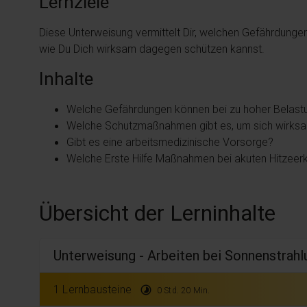
Lernziele
Diese Unterweisung vermittelt Dir, welchen Gefährdungen
wie Du Dich wirksam dagegen schützen kannst.
Inhalte
Welche Gefährdungen können bei zu hoher Belast
Welche Schutzmaßnahmen gibt es, um sich wirksa
Gibt es eine arbeitsmedizinische Vorsorge?
Welche Erste Hilfe Maßnahmen bei akuten Hitzeerk
Übersicht der Lerninhalte
Unterweisung - Arbeiten bei Sonnenstrah
1 Lernbausteine
timelapse
0 Std. 20 Min.