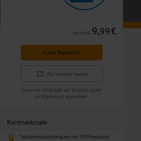
9,
€
99
inkl. MwSt.
In den Warenkorb
Als Voucher kaufen
Du kannst die Anzahl der Voucher später
im Warenkorb auswählen.
Kursmerkmale
workspace_premium
Teilnahmebescheinigung von TÜV Rheinland