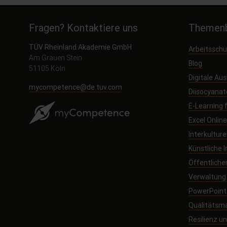
Fragen? Kontaktiere uns
Themenb
TÜV Rheinland Akademie GmbH
Arbeitssch
Am Grauen Stein
Blog
51105 Köln
Digitale Au
mycompetence@de.tuv.com
Diisocyanat
E-Learning
Excel Onlin
Interkultur
Künstliche I
Öffentliche
Verwaltung
PowerPoint 
Qualitäts
Resilienz 