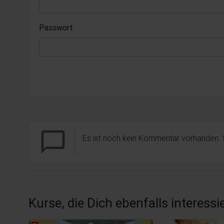
Passwort
chat_bubble_outline
Es ist noch kein Kommentar vorhanden.
Kurse, die Dich ebenfalls interess