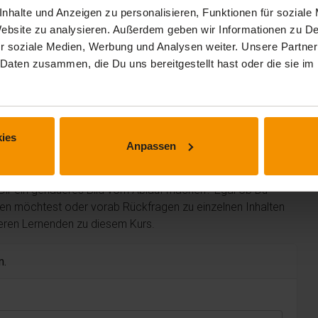
nhalte und Anzeigen zu personalisieren, Funktionen für soziale
 Website zu analysieren. Außerdem geben wir Informationen zu 
r soziale Medien, Werbung und Analysen weiter. Unsere Partner
 Daten zusammen, die Du uns bereitgestellt hast oder die sie 
 erhalten.
ies
Anpassen
m Kurs
 Dir ein genaueres Bild vom Ablauf machen? Egal ob Du
len möchtest oder vorab Rückfragen zu einzelnen Inhalten
deren Lernenden zu diesem Kurs.
n.