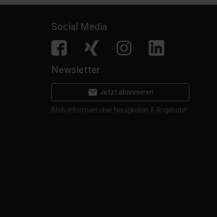
Social Media
facebook
Xing
Instagram
LinkedIn
Newsletter
email
Jetzt abonnieren
Bleib informiert über Neuigkeiten & Angebote!