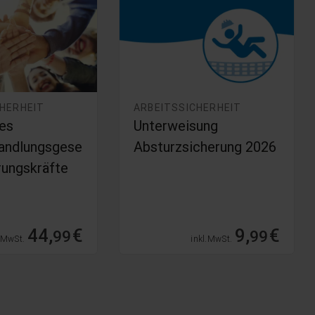
CHERHEIT
ARBEITSSICHERHEIT
es
Unterweisung
andlungsgese
Absturzsicherung 2026
rungskräfte
44,
€
9,
€
99
99
. MwSt.
inkl. MwSt.