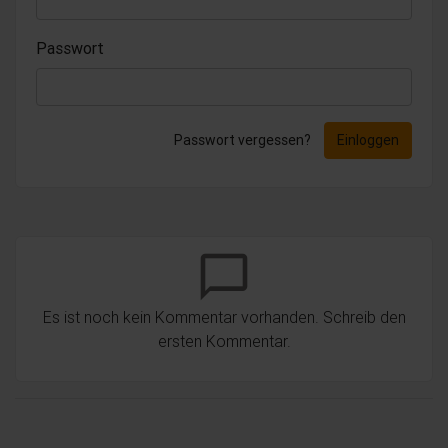
Passwort
Passwort vergessen?
Einloggen
chat_bubble_outline
Es ist noch kein Kommentar vorhanden. Schreib den
ersten Kommentar.