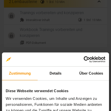
expand_less
2 Lernbausteine
timelapse
1 Std. 10 Min.
Trainings vorbereiten und konzipieren
extension
timelapse
Interaktiver Inhalt
1 Std. 10 Min.
Workbook Trainings vorbereiten und
konzipieren
picture_as_pdf
PDF-Dokument
Bewertungen
Gesamtbewertung
Zustimmung
Details
Über Cookies
Durchschnittliche Bewertungen
Diese Webseite verwendet Cookies
5,00
Wir verwenden Cookies, um Inhalte und Anzeigen zu
personalisieren, Funktionen für soziale Medien anbieten
zu können und die Zugriffe auf unsere Website zu