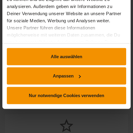
analysieren. Außerdem geben wir Informationen zu
2 Bewertungen
Deiner Verwendung unserer Website an unsere Partner
für soziale Medien, Werbung und Analysen weiter.
Unsere Partner führen diese Informationen
stars:
5
Bewertungen
2
möglicherweise mit weiteren Daten zusammen, die Du
uns bereitgestellt hast oder die sie im Rahmen Deiner
stars:
4
Bewertungen
0
Nutzung der Dienste gesammelt haben.
stars:
3
Bewertungen
0
Alle auswählen
stars:
2
Bewertungen
0
stars:
1
Bewertungen
0
Anpassen
Nur notwendige Cookies verwenden
Rezensionen
star_border