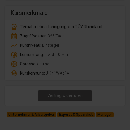
Kursmerkmale
workspace_premium
Teilnahmebescheinigung von TÜV Rheinland
calendar_month
Zugriffsdauer:
365 Tage
trending_up
Kursniveau:
Einsteiger
timelapse
Lernumfang:
1 Std. 10 Min.
language
Sprache:
deutsch
fingerprint
Kurskennung:
JjKn1WAe1A
Vertrag widerrufen
Unternehmer & Arbeitgeber
Experte & Spezialist
Manager