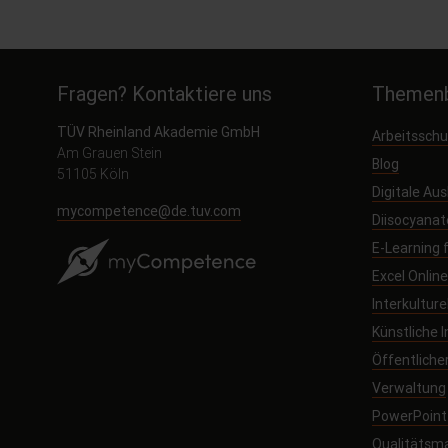
Fragen? Kontaktiere uns
Themenb
TÜV Rheinland Akademie GmbH
Arbeitssch
Am Grauen Stein
Blog
51105 Köln
Digitale Au
mycompetence@de.tuv.com
Diisocyanat
E-Learning
Excel Onlin
Interkultur
Künstliche I
Öffentliche
Verwaltung
PowerPoint 
Qualitäts