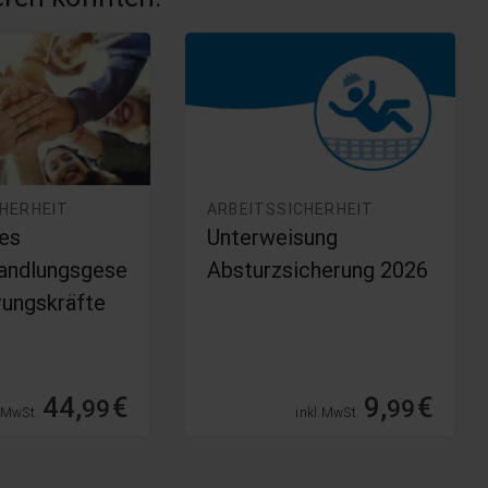
CHERHEIT
ARBEITSSICHERHEIT
es
Unterweisung
andlungsgese
Absturzsicherung 2026
rungskräfte
44,
€
9,
€
99
99
. MwSt.
inkl. MwSt.