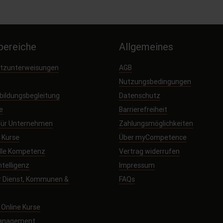
ereiche
Allgemeines
utzunterweisungen
AGB
Nutzungsbedingungen
sbildungsbegleitung
Datenschutz
e
Barrierefreiheit
 für Unternehmen
Zahlungsmöglichkeiten
e Kurse
Über myCompetence
elle Kompetenz
Vertrag widerrufen
ntelligenz
Impressum
r Dienst, Kommunen &
FAQs
Online Kurse
management