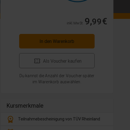
9,
€
99
inkl. MwSt.
In den Warenkorb
Als Voucher kaufen
Du kannst die Anzahl der Voucher später
im Warenkorb auswählen.
Kursmerkmale
workspace_premium
Teilnahmebescheinigung von TÜV Rheinland