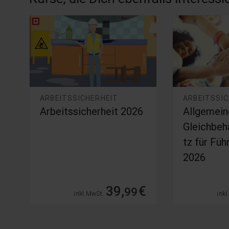
ARBEITSSICHERHEIT
ARBEITSSI
Arbeitssicherheit 2026
Allgemein
i
Gleichbeh
tz für Füh
2026
€
39,
€
99
inkl. MwSt.
inkl