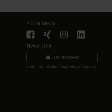
Social Media
facebook
Xing
Instagram
LinkedIn
Newsletter
email
Jetzt abonnieren
Bleib informiert über Neuigkeiten & Angebote!