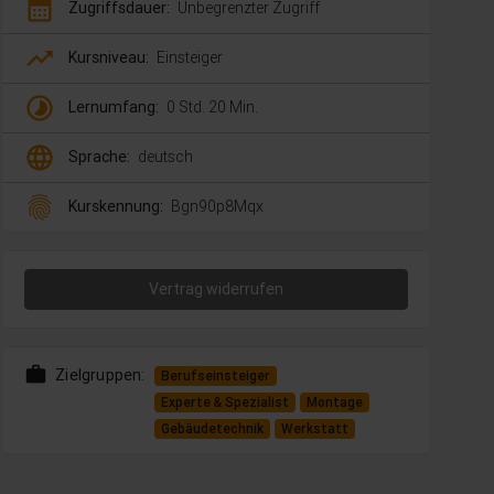
calendar_month
Zugriffsdauer:
Unbegrenzter Zugriff
trending_up
Kursniveau:
Einsteiger
timelapse
Lernumfang:
0 Std. 20 Min.
language
Sprache:
deutsch
fingerprint
Kurskennung:
Bgn90p8Mqx
Vertrag widerrufen
work
Zielgruppen:
Berufseinsteiger
Experte & Spezialist
Montage
Gebäudetechnik
Werkstatt