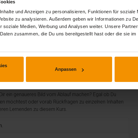
Cookies
nhalte und Anzeigen zu personalisieren, Funktionen für soziale
 Website zu analysieren. Außerdem geben wir Informationen zu 
r soziale Medien, Werbung und Analysen weiter. Unsere Partner
 Daten zusammen, die Du uns bereitgestellt hast oder die sie 
 erhalten.
ies
Anpassen
m Kurs
 Dir ein genaueres Bild vom Ablauf machen? Egal ob Du
len möchtest oder vorab Rückfragen zu einzelnen Inhalten
deren Lernenden zu diesem Kurs.
n.