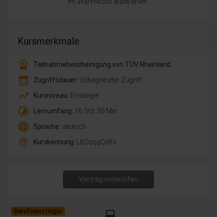
im Warenkorb auswählen.
Kursmerkmale
workspace_premium
Teilnahmebescheinigung von TÜV Rheinland
calendar_month
Zugriffsdauer:
Unbegrenzter Zugriff
trending_up
Kursniveau:
Einsteiger
timelapse
Lernumfang:
16 Std. 50 Min.
language
Sprache:
deutsch
fingerprint
Kurskennung:
LBGzqqQzKv
Vertrag widerrufen
Berufseinsteiger
laptop