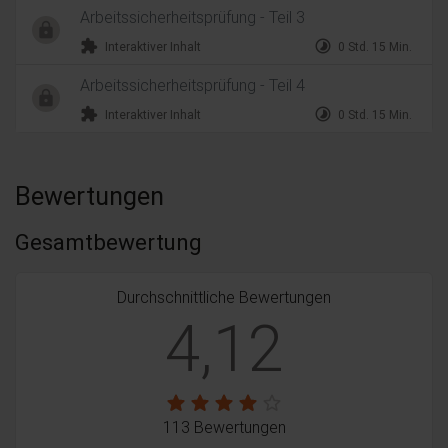
Arbeitssicherheitsprüfung - Teil 3
extension
timelapse
Interaktiver Inhalt
0 Std. 15 Min.
Arbeitssicherheitsprüfung - Teil 4
extension
timelapse
Interaktiver Inhalt
0 Std. 15 Min.
Bewertungen
Gesamtbewertung
Durchschnittliche Bewertungen
4,12
113 Bewertungen