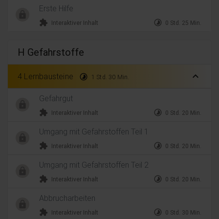
Erste Hilfe
extension
timelapse
Interaktiver Inhalt
0 Std. 25 Min.
H Gefahrstoffe
expand_less
4 Lernbausteine
timelapse
1 Std. 30 Min.
Gefahrgut
extension
timelapse
Interaktiver Inhalt
0 Std. 20 Min.
Umgang mit Gefahrstoffen Teil 1
extension
timelapse
Interaktiver Inhalt
0 Std. 20 Min.
Umgang mit Gefahrstoffen Teil 2
extension
timelapse
Interaktiver Inhalt
0 Std. 20 Min.
Abbrucharbeiten
extension
timelapse
Interaktiver Inhalt
0 Std. 30 Min.