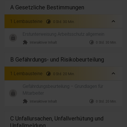
A Gesetzliche Bestimmungen
expand_less
1 Lernbausteine
timelapse
0 Std. 30 Min.
Erstunterweisung Arbeitsschutz allgemein
extension
timelapse
Interaktiver Inhalt
0 Std. 30 Min.
B Gefährdungs- und Risikobeurteilung
expand_less
1 Lernbausteine
timelapse
0 Std. 20 Min.
Gefährdungsbeurteilung – Grundlagen für
Mitarbeiter
extension
timelapse
Interaktiver Inhalt
0 Std. 20 Min.
C Unfallursachen, Unfallverhütung und
Unfallmeldung