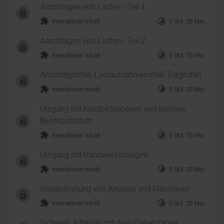
Anschlagen von Lasten - Teil 1
extension
timelapse
Interaktiver Inhalt
0 Std. 20 Min.
Anschlagen von Lasten - Teil 2
extension
timelapse
Interaktiver Inhalt
0 Std. 20 Min.
Anschlagmittel, Lastaufnahmemittel, Tragmittel
extension
timelapse
Interaktiver Inhalt
0 Std. 20 Min.
Umgang mit handbetriebenen elektrischen
Betriebsmitteln
extension
timelapse
Interaktiver Inhalt
0 Std. 20 Min.
Umgang mit Handwerkszeugen
extension
timelapse
Interaktiver Inhalt
0 Std. 20 Min.
Instandhaltung von Anlagen und Maschinen
extension
timelapse
Interaktiver Inhalt
0 Std. 20 Min.
Sicheres Arbeiten mit dem Gabelstapler