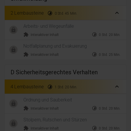
expand_less
2 Lernbausteine
timelapse
0 Std. 45 Min.
Arbeits- und Wegeunfälle
extension
timelapse
Interaktiver Inhalt
0 Std. 20 Min.
Notfallplanung und Evakuierung
extension
timelapse
Interaktiver Inhalt
0 Std. 25 Min.
D Sicherheitsgerechtes Verhalten
expand_less
4 Lernbausteine
timelapse
1 Std. 20 Min.
Ordnung und Sauberkeit
extension
timelapse
Interaktiver Inhalt
0 Std. 20 Min.
Stolpern, Rutschen und Stürzen
extension
timelapse
Interaktiver Inhalt
0 Std. 20 Min.