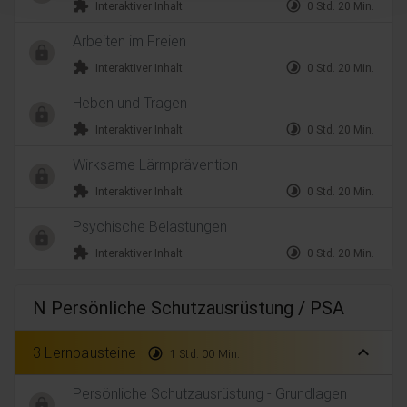
extension
timelapse
Interaktiver Inhalt
0 Std. 20 Min.
Arbeiten im Freien
extension
timelapse
Interaktiver Inhalt
0 Std. 20 Min.
Heben und Tragen
extension
timelapse
Interaktiver Inhalt
0 Std. 20 Min.
Wirksame Lärmprävention
extension
timelapse
Interaktiver Inhalt
0 Std. 20 Min.
Psychische Belastungen
extension
timelapse
Interaktiver Inhalt
0 Std. 20 Min.
N Persönliche Schutzausrüstung / PSA
expand_less
3 Lernbausteine
timelapse
1 Std. 00 Min.
Persönliche Schutzausrüstung - Grundlagen