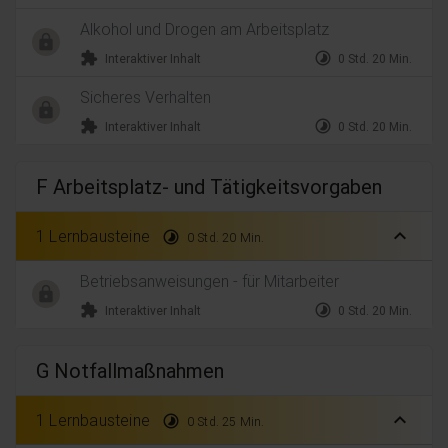
Alkohol und Drogen am Arbeitsplatz
extension
timelapse
Interaktiver Inhalt
0 Std. 20 Min.
Sicheres Verhalten
extension
timelapse
Interaktiver Inhalt
0 Std. 20 Min.
F Arbeitsplatz- und Tätigkeitsvorgaben
expand_less
1 Lernbausteine
timelapse
0 Std. 20 Min.
Betriebsanweisungen - für Mitarbeiter
extension
timelapse
Interaktiver Inhalt
0 Std. 20 Min.
G Notfallmaßnahmen
expand_less
1 Lernbausteine
timelapse
0 Std. 25 Min.