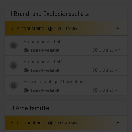
I Brand- und Explosionsschutz
expand_less
3 Lernbausteine
timelapse
1 Std. 10 Min.
Brandschutz - Teil 1
extension
timelapse
Interaktiver Inhalt
0 Std. 25 Min.
Brandschutz - Teil 2
extension
timelapse
Interaktiver Inhalt
0 Std. 25 Min.
Explosionsfähige Atmosphäre
extension
timelapse
Interaktiver Inhalt
0 Std. 20 Min.
J Arbeitsmittel
expand_less
8 Lernbausteine
timelapse
2 Std. 40 Min.