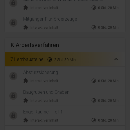
extension
timelapse
Interaktiver Inhalt
0 Std. 20 Min.
Mitgänger-Flurförderzeuge
extension
timelapse
Interaktiver Inhalt
0 Std. 20 Min.
K Arbeitsverfahren
expand_less
7 Lernbausteine
timelapse
2 Std. 30 Min.
Absturzsicherung
extension
timelapse
Interaktiver Inhalt
0 Std. 20 Min.
Baugruben und Gräben
extension
timelapse
Interaktiver Inhalt
0 Std. 20 Min.
Enge Räume - Teil 1
extension
timelapse
Interaktiver Inhalt
0 Std. 20 Min.