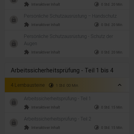
extension
timelapse
Interaktiver Inhalt
0 Std. 20 Min.
Persönliche Schutzausrüstung – Handschutz
extension
timelapse
Interaktiver Inhalt
0 Std. 20 Min.
Persönliche Schutzausrüstung - Schutz der
Augen
extension
timelapse
Interaktiver Inhalt
0 Std. 20 Min.
Arbeitssicherheitsprüfung - Teil 1 bis 4
expand_less
4 Lernbausteine
timelapse
1 Std. 00 Min.
Arbeitssicherheitsprüfung - Teil 1
extension
timelapse
Interaktiver Inhalt
0 Std. 15 Min.
Arbeitssicherheitsprüfung - Teil 2
extension
timelapse
Interaktiver Inhalt
0 Std. 15 Min.