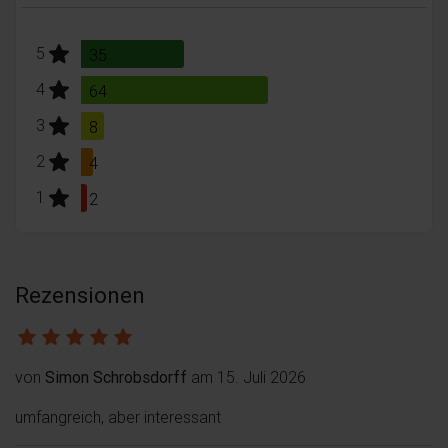
stars:
5
Bewertungen
35
stars:
4
Bewertungen
64
stars:
3
Bewertungen
8
stars:
2
Bewertungen
4
stars:
1
Bewertungen
2
Rezensionen
von
Simon Schrobsdorff
am 15. Juli 2026
umfangreich, aber interessant