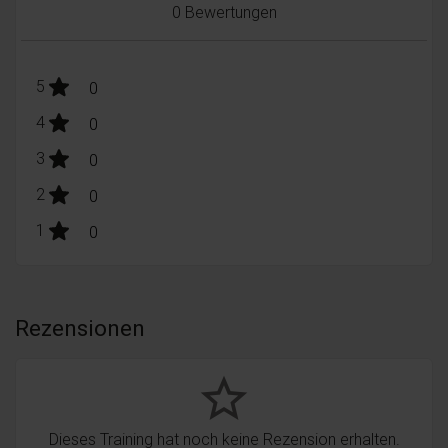
0 Bewertungen
stars:
5
Bewertungen
0
stars:
4
Bewertungen
0
stars:
3
Bewertungen
0
stars:
2
Bewertungen
0
stars:
1
Bewertungen
0
Rezensionen
star_border
Dieses Training hat noch keine Rezension erhalten.