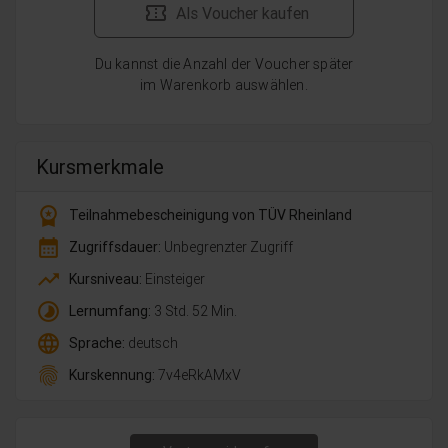
Als Voucher kaufen
Du kannst die Anzahl der Voucher später
im Warenkorb auswählen.
Kursmerkmale
workspace_premium
Teilnahmebescheinigung von TÜV Rheinland
calendar_month
Zugriffsdauer:
Unbegrenzter Zugriff
trending_up
Kursniveau:
Einsteiger
timelapse
Lernumfang:
3 Std. 52 Min.
language
Sprache:
deutsch
fingerprint
Kurskennung:
7v4eRkAMxV