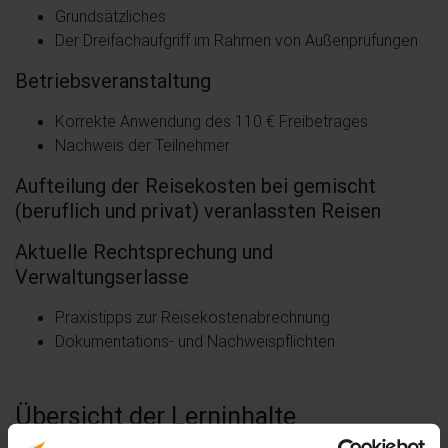
Grundsätzliches
Der Dreifachaufgriff im Rahmen von Außenprüfungen
Betriebsveranstaltung
Korrekte Anwendung des 110 € Freibetrages
Nachweis der Teilnehmer
Aufteilung der Reisekosten bei gemischt
(beruflich und privat) veranlassten Reisen
Aktuelle Rechtsprechung und
Verwaltungserlasse
Praxistipps zur Reisekostenabrechnung
Dokumentations- und Nachweispflichten
Übersicht der Lerninhalte