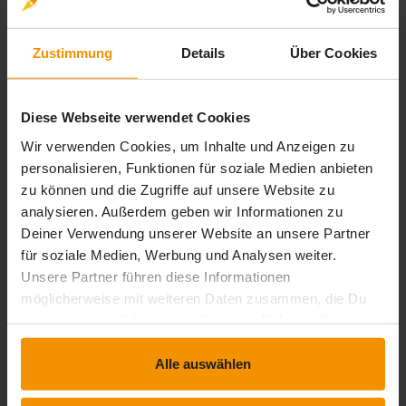
Videoseminar: Reisekosten: Korrekter
Umgang mit erster Tätigkeitsstätte,
Zustimmung
Details
Über Cookies
Verpflegungspauschalen und Co.
expand_less
4 Lernbausteine
timelapse
3 Std. 52 Min.
Diese Webseite verwendet Cookies
Wir verwenden Cookies, um Inhalte und Anzeigen zu
Reisekosten: Korrekter Umgang mit erster
personalisieren, Funktionen für soziale Medien anbieten
Tätigkeitsstätte, Verpflegungspauschalen und
zu können und die Zugriffe auf unsere Website zu
Co. (Teil 1)
analysieren. Außerdem geben wir Informationen zu
movie
timelapse
Video-Inhalt
0 Std. 57 Min.
Deiner Verwendung unserer Website an unsere Partner
für soziale Medien, Werbung und Analysen weiter.
Reisekosten: Korrekter Umgang mit erster
Unsere Partner führen diese Informationen
Tätigkeitsstätte, Verpflegungspauschalen und
möglicherweise mit weiteren Daten zusammen, die Du
Co. (Teil 2)
uns bereitgestellt hast oder die sie im Rahmen Deiner
movie
timelapse
Video-Inhalt
0 Std. 55 Min.
Nutzung der Dienste gesammelt haben.
Reisekosten: Korrekter Umgang mit erster
Alle auswählen
Tätigkeitsstätte, Verpflegungspauschalen und