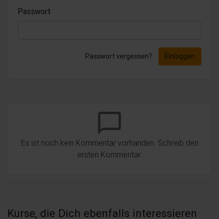
Passwort
Passwort vergessen?
Einloggen
chat_bubble_outline
Es ist noch kein Kommentar vorhanden. Schreib den
ersten Kommentar.
Kurse, die Dich ebenfalls interessieren