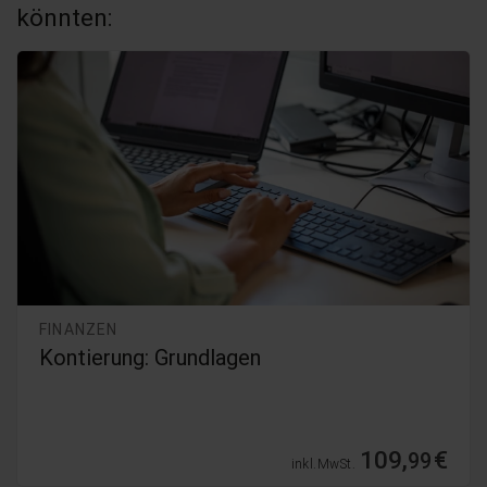
könnten:
FINANZEN
GoBD
109,
€
99
inkl. MwSt.