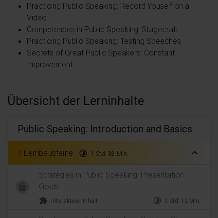
Practicing Public Speaking: Record Youself on a
Video
Competences in Public Speaking: Stagecraft
Practicing Public Speaking: Testing Speeches
Secrets of Great Public Speakers: Constant
Improvement
Übersicht der Lerninhalte
Public Speaking: Introduction and Basics
expand_less
7 Lernbausteine
timelapse
1 Std. 38 Min.
Strategies in Public Speaking: Presentation
Goals
extension
timelapse
Interaktiver Inhalt
0 Std. 12 Min.