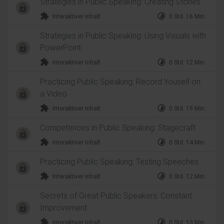
Strategies in Public Speaking: Creating Stories
extension
timelapse
Interaktiver Inhalt
0 Std. 16 Min.
Strategies in Public Speaking: Using Visuals with
PowerPoint
extension
timelapse
Interaktiver Inhalt
0 Std. 12 Min.
Practicing Public Speaking: Record Youself on
a Video
extension
timelapse
Interaktiver Inhalt
0 Std. 19 Min.
Competences in Public Speaking: Stagecraft
extension
timelapse
Interaktiver Inhalt
0 Std. 14 Min.
Practicing Public Speaking: Testing Speeches
extension
timelapse
Interaktiver Inhalt
0 Std. 12 Min.
Secrets of Great Public Speakers: Constant
Improvement
extension
timelapse
Interaktiver Inhalt
0 Std. 13 Min.