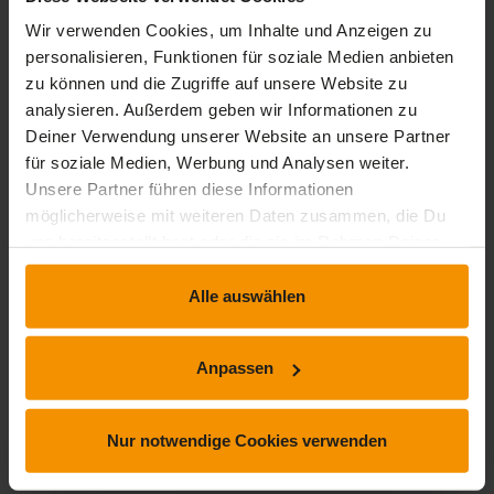
stars:
3
Bewertungen
0
Wir verwenden Cookies, um Inhalte und Anzeigen zu
stars:
2
Bewertungen
0
personalisieren, Funktionen für soziale Medien anbieten
zu können und die Zugriffe auf unsere Website zu
stars:
1
Bewertungen
0
analysieren. Außerdem geben wir Informationen zu
Deiner Verwendung unserer Website an unsere Partner
für soziale Medien, Werbung und Analysen weiter.
Rezensionen
Unsere Partner führen diese Informationen
möglicherweise mit weiteren Daten zusammen, die Du
uns bereitgestellt hast oder die sie im Rahmen Deiner
Nutzung der Dienste gesammelt haben.
von
Zidky Yacob
am 21. Dezember 2020
Alle auswählen
Great course. I got more insights about being a public
speakers. Thanks
Anpassen
Nur notwendige Cookies verwenden
von
Yachita Thitisataporn
am 22. September 2020