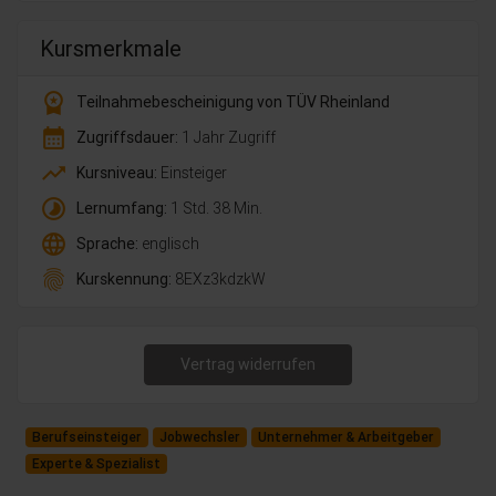
Kursmerkmale
workspace_premium
Teilnahmebescheinigung von TÜV Rheinland
calendar_month
Zugriffsdauer:
1 Jahr Zugriff
trending_up
Kursniveau:
Einsteiger
timelapse
Lernumfang:
1 Std. 38 Min.
language
Sprache:
englisch
fingerprint
Kurskennung:
8EXz3kdzkW
Vertrag widerrufen
Berufseinsteiger
Jobwechsler
Unternehmer & Arbeitgeber
Experte & Spezialist