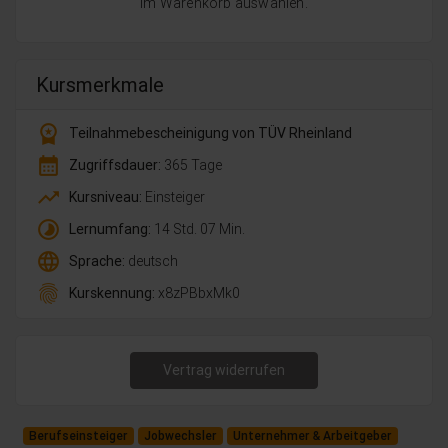
im Warenkorb auswählen.
Kursmerkmale
workspace_premium
Teilnahmebescheinigung von TÜV Rheinland
calendar_month
Zugriffsdauer:
365 Tage
trending_up
Kursniveau:
Einsteiger
timelapse
Lernumfang:
14 Std. 07 Min.
language
Sprache:
deutsch
fingerprint
Kurskennung:
x8zPBbxMk0
Vertrag widerrufen
Berufseinsteiger
Jobwechsler
Unternehmer & Arbeitgeber