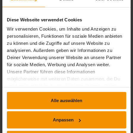
Die Platzhalter eines Folienmasters ändern
Nutzung von mehreren Folienmastern
Diese Webseite verwendet Cookies
Notizenmaster
Handzettelmaster
Wir verwenden Cookies, um Inhalte und Anzeigen zu
personalisieren, Funktionen für soziale Medien anbieten
Stufe 3: Profis
- Kenntnisse
zu können und die Zugriffe auf unsere Website zu
für
Fortgeschrittene
analysieren. Außerdem geben wir Informationen zu
Deiner Verwendung unserer Website an unsere Partner
Dieses Modul bietet eine interaktive Schulung, die aus 33
für soziale Medien, Werbung und Analysen weiter.
Lektionsvideos, 33 praktischen Aufgaben sowie 6
Unsere Partner führen diese Informationen
theoretischen Aufgaben mit zusätzlichen Informationen
möglicherweise mit weiteren Daten zusammen, die Du
besteht.
uns bereitgestellt hast oder die sie im Rahmen Deiner
Verschönere Deine Präsentation mit Grafikobjekten
Nutzung der Dienste gesammelt haben.
Alle auswählen
Wissenswertes: Diagramme
Diagramme einfügen
Einzelne Elemente eines Diagramms auswählen und
Anpassen
löschen
Die Diagrammdaten