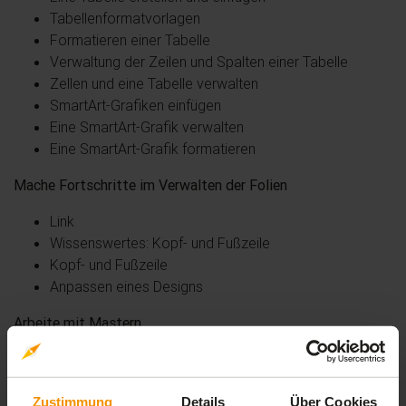
Tabellenformatvorlagen
Formatieren einer Tabelle
Verwaltung der Zeilen und Spalten einer Tabelle
Zellen und eine Tabelle verwalten
SmartArt-Grafiken einfügen
Eine SmartArt-Grafik verwalten
Eine SmartArt-Grafik formatieren
Mache Fortschritte im Verwalten der Folien
Link
Wissenswertes: Kopf- und Fußzeile
Kopf- und Fußzeile
Anpassen eines Designs
Arbeite mit Mastern
Was ist ein Folienmaster?
Folienmaster verwenden
Layouts ändern
Zustimmung
Details
Über Cookies