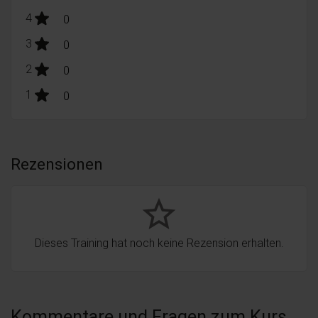
stars:
4
Bewertungen
0
stars:
3
Bewertungen
0
stars:
2
Bewertungen
0
stars:
1
Bewertungen
0
Rezensionen
star_border
Dieses Training hat noch keine Rezension erhalten.
Kommentare und Fragen zum Kurs