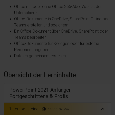
Office mit oder ohne Office 365-Abo: Was ist der
Unterschied?
Office-Dokumente in OneDrive, SharePoint Online oder
Teams erstellen und speichern
Ein Office-Dokument über OneDrive, SharePoint oder
Teams bearbeiten
Office-Dokumente für Kollegen oder für externe
Personen freigeben
Dateien gemeinsam erstellen
Übersicht der Lerninhalte
PowerPoint 2021 Anfänger,
Fortgeschrittene & Profis
expand_less
1 Lernbausteine
timelapse
14 Std. 07 Min.