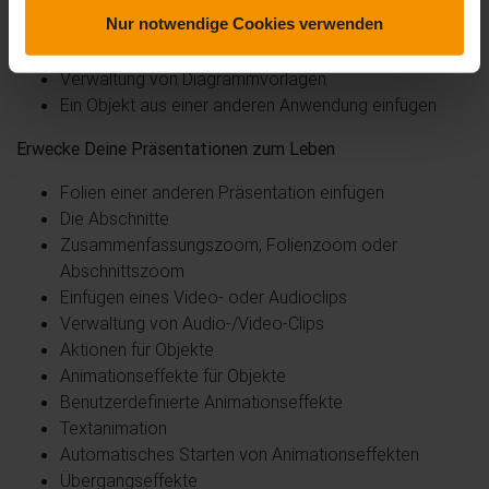
Nur notwendige Cookies verwenden
Layout von Diagrammelementen
Ein Diagramm formatieren
Verwaltung von Diagrammvorlagen
Ein Objekt aus einer anderen Anwendung einfügen
Erwecke Deine Präsentationen zum Leben
Folien einer anderen Präsentation einfügen
Die Abschnitte
Zusammenfassungszoom, Folienzoom oder
Abschnittszoom
Einfügen eines Video- oder Audioclips
Verwaltung von Audio-/Video-Clips
Aktionen für Objekte
Animationseffekte für Objekte
Benutzerdefinierte Animationseffekte
Textanimation
Automatisches Starten von Animationseffekten
Übergangseffekte