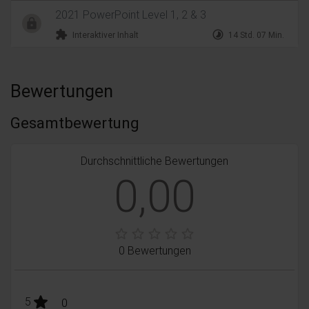
2021 PowerPoint Level 1, 2 & 3
extension
timelapse
Interaktiver Inhalt
14 Std. 07 Min.
Bewertungen
Gesamtbewertung
Durchschnittliche Bewertungen
0,00
0 Bewertungen
stars:
5
Bewertungen
0