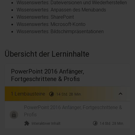
Wissenswertes: Dateiversionen und Wiederherstellen
Wissenswertes: Anpassen des Menübands
Wissenswertes: SharePoint
Wissenswertes: Microsoft-Konto
Wissenswertes: Bildschirmpräsentationen
Übersicht der Lerninhalte
PowerPoint 2016 Anfänger,
Fortgeschrittene & Profis
expand_less
1 Lernbausteine
timelapse
14 Std. 28 Min.
PowerPoint 2016 Anfänger, Fortgeschrittene &
Profis
extension
timelapse
Interaktiver Inhalt
14 Std. 28 Min.