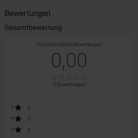
Bewertungen
Gesamtbewertung
Durchschnittliche Bewertungen
0,00
0 Bewertungen
stars:
5
Bewertungen
0
stars:
4
Bewertungen
0
stars:
3
Bewertungen
0