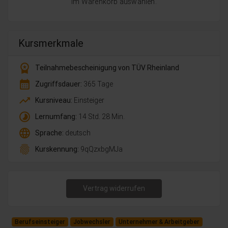
im Warenkorb auswählen.
Kursmerkmale
workspace_premium
Teilnahmebescheinigung von TÜV Rheinland
calendar_month
Zugriffsdauer:
365 Tage
trending_up
Kursniveau:
Einsteiger
timelapse
Lernumfang:
14 Std. 28 Min.
language
Sprache:
deutsch
fingerprint
Kurskennung:
9qQzxbgMJa
Vertrag widerrufen
Berufseinsteiger
Jobwechsler
Unternehmer & Arbeitgeber