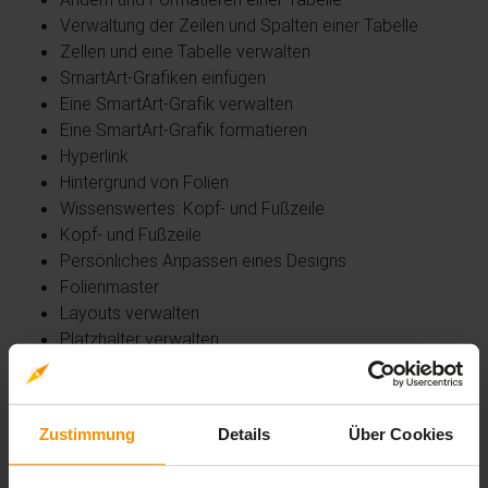
Verwaltung der Zeilen und Spalten einer Tabelle
Zellen und eine Tabelle verwalten
SmartArt-Grafiken einfügen
Eine SmartArt-Grafik verwalten
Eine SmartArt-Grafik formatieren
Hyperlink
Hintergrund von Folien
Wissenswertes: Kopf- und Fußzeile
Kopf- und Fußzeile
Persönliches Anpassen eines Designs
Folienmaster
Layouts verwalten
Platzhalter verwalten
Folienmaster formatieren
Folienmaster verwenden
Notizenmaster
Zustimmung
Details
Über Cookies
Handzettelmaster
Stufe 3: Kenntnisse für Profis