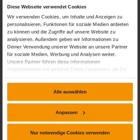
Diese Webseite verwendet Cookies
Wissenswertes: Diagramme
Wir verwenden Cookies, um Inhalte und Anzeigen zu
Diagramme einfügen
personalisieren, Funktionen für soziale Medien anbieten
Einzelne Elemente eines Diagramms auswählen und
zu können und die Zugriffe auf unsere Website zu
löschen
analysieren. Außerdem geben wir Informationen zu
Die Diagrammdaten
Deiner Verwendung unserer Website an unsere Partner
Layout von Diagrammelementen
für soziale Medien, Werbung und Analysen weiter.
Ein Diagramm formatieren
Unsere Partner führen diese Informationen
Verwaltung von Diagrammvorlagen
möglicherweise mit weiteren Daten zusammen, die Du
Ein Objekt aus einer anderen Anwendung einfügen
uns bereitgestellt hast oder die sie im Rahmen Deiner
Folien einer anderen Präsentation einfügen
Nutzung der Dienste gesammelt haben.
Die Abschnitte
Alle auswählen
Einfügen eines Video- oder Audioclips
Verwaltung von Audio-/Video-Clips
Interaktion für Objekte definieren
Anpassen
Animationseffekte für Objekte
Benutzerdefinierte Animationseffekte
Textanimation
Nur notwendige Cookies verwenden
Automatisches Starten von Animationseffekten