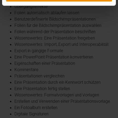
Übergangseffekte
Folien automatisch ablaufen lassen
Benutzerdefinierte Bildschirmpräsentationen
Folien für die Bildschirmpräsentation auswählen
Folien während der Präsentation beschriften
Wissenswertes: Eine Präsentation freigeben
Wissenswertes: Import, Export und Interoperabilität
Export in gängige Formate
Eine PowerPoint Präsentation konvertieren
Eigenschaften einer Präsentation
Kommentare
Präsentationen vergleichen
Eine Präsentation durch ein Kennwort schützen
Eine Präsentation fertig stellen
Wissenswertes: Formatvorlagen und Vorlagen
Erstellen und Verwenden einer Präsentationsvorlage
Ein Fotoalbum erstellen
Digitale Signaturen