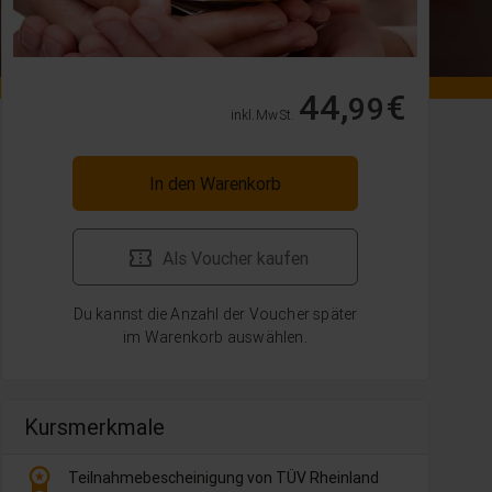
44,
€
99
inkl. MwSt.
In den Warenkorb
Als Voucher kaufen
Du kannst die Anzahl der Voucher später
im Warenkorb auswählen.
Kursmerkmale
workspace_premium
Teilnahmebescheinigung von TÜV Rheinland