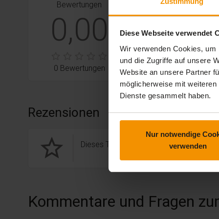
Zustimmung
Bewertungen
stars:
4
Bewertungen
0
0,00
stars:
3
Bewertungen
0
Diese Webseite verwendet 
stars:
2
Bewertungen
0
Wir verwenden Cookies, um I
und die Zugriffe auf unsere
stars:
1
Bewertungen
0
0 Bewertungen
Website an unsere Partner fü
möglicherweise mit weiteren
Dienste gesammelt haben.
Rezensionen
Nur notwendige Cook
star_border
Dieses Training hat noch keine Rezension
verwenden
Kommentare und Fragen zu