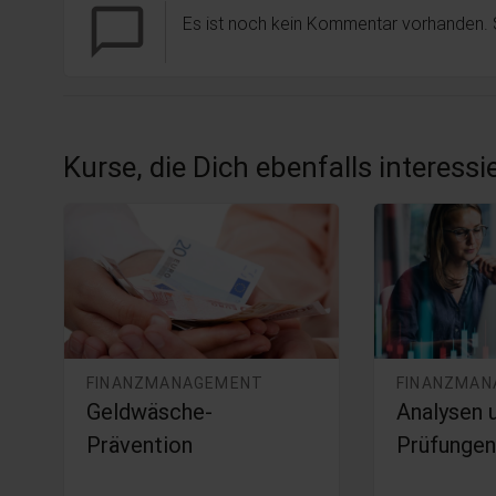
chat_bubble_outline
Es ist noch kein Kommentar vorhanden.
Kurse, die Dich ebenfalls interess
FINANZMANAGEMENT
FINANZMA
Geldwäsche-
Analysen 
Prävention
Prüfungen