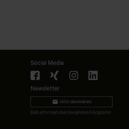
44,
€
4
99
inkl. MwSt.
inkl. MwSt.
Social Media
facebook
Xing
Instagram
LinkedIn
Newsletter
email
Jetzt abonnieren
Bleib informiert über Neuigkeiten & Angebote!