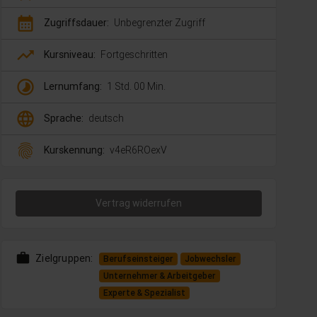
calendar_month
Zugriffsdauer:
Unbegrenzter Zugriff
trending_up
Kursniveau:
Fortgeschritten
timelapse
Lernumfang:
1 Std. 00 Min.
language
Sprache:
deutsch
fingerprint
Kurskennung:
v4eR6ROexV
Vertrag widerrufen
work
Zielgruppen:
Berufseinsteiger
Jobwechsler
Unternehmer & Arbeitgeber
Experte & Spezialist