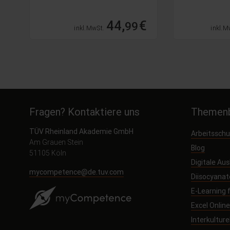
€
44,
€
99
inkl. MwSt.
inkl. M
Fragen? Kontaktiere uns
Themenb
TÜV Rheinland Akademie GmbH
Arbeitssch
Am Grauen Stein
Blog
51105 Köln
Digitale Au
mycompetence@de.tuv.com
Diisocyanat
E-Learning
Excel Onlin
Interkultur