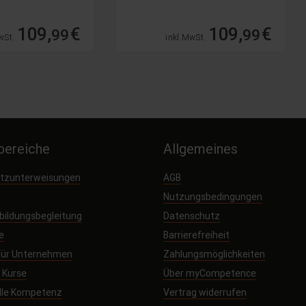
109,
€
109,
€
99
99
wSt.
inkl. MwSt.
ereiche
Allgemeines
utzunterweisungen
AGB
Nutzungsbedingungen
sbildungsbegleitung
Datenschutz
e
Barrierefreiheit
 für Unternehmen
Zahlungsmöglichkeiten
e Kurse
Über myCompetence
elle Kompetenz
Vertrag widerrufen