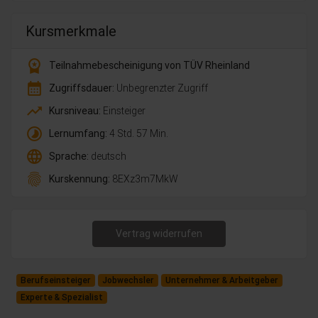
Kursmerkmale
workspace_premium
Teilnahmebescheinigung von TÜV Rheinland
calendar_month
Zugriffsdauer:
Unbegrenzter Zugriff
trending_up
Kursniveau:
Einsteiger
timelapse
Lernumfang:
4 Std. 57 Min.
language
Sprache:
deutsch
fingerprint
Kurskennung:
8EXz3m7MkW
Vertrag widerrufen
Berufseinsteiger
Jobwechsler
Unternehmer & Arbeitgeber
Experte & Spezialist