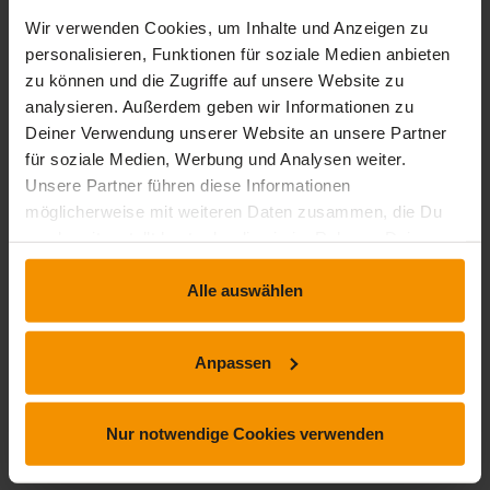
Gesamtbewertung
Wir verwenden Cookies, um Inhalte und Anzeigen zu
personalisieren, Funktionen für soziale Medien anbieten
Durchschnittliche Bewertungen
zu können und die Zugriffe auf unsere Website zu
0,00
analysieren. Außerdem geben wir Informationen zu
Deiner Verwendung unserer Website an unsere Partner
für soziale Medien, Werbung und Analysen weiter.
Unsere Partner führen diese Informationen
0 Bewertungen
möglicherweise mit weiteren Daten zusammen, die Du
uns bereitgestellt hast oder die sie im Rahmen Deiner
Nutzung der Dienste gesammelt haben.
stars:
5
Bewertungen
0
Alle auswählen
stars:
4
Bewertungen
0
Anpassen
stars:
3
Bewertungen
0
stars:
2
Bewertungen
0
Nur notwendige Cookies verwenden
stars:
1
Bewertungen
0