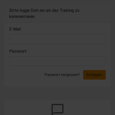
Bitte logge Dich ein um das Training zu
kommentieren.
E-Mail
Passwort
Passwort vergessen?
Einloggen
chat_bubble_outline