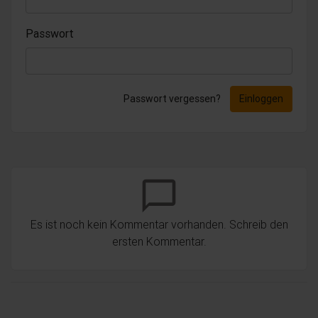
Passwort
Passwort vergessen?
Einloggen
chat_bubble_outline
Es ist noch kein Kommentar vorhanden. Schreib den
ersten Kommentar.