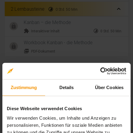
expand_less
2 Lernbausteine
timelapse
0 Std. 50 Min.
Kanban – die Methode
extension
timelapse
Interaktiver Inhalt
0 Std. 50 Min.
Workbook Kanban - die Methode
picture_as_pdf
PDF-Dokument
Bewertungen
Zustimmung
Details
Über Cookies
Gesamtbewertung
Durchschnittliche Bewertungen
Diese Webseite verwendet Cookies
5,00
Wir verwenden Cookies, um Inhalte und Anzeigen zu
personalisieren, Funktionen für soziale Medien anbieten
zu können und die Zugriffe auf unsere Website zu