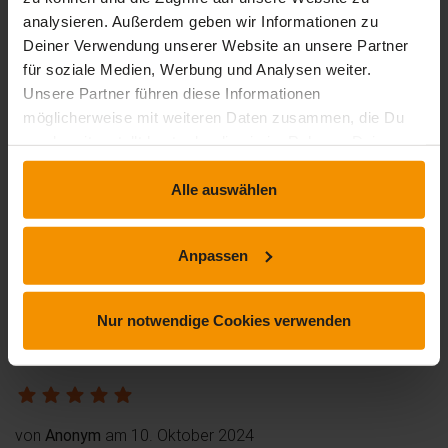
analysieren. Außerdem geben wir Informationen zu
2 Bewertungen
Deiner Verwendung unserer Website an unsere Partner
für soziale Medien, Werbung und Analysen weiter.
Unsere Partner führen diese Informationen
stars:
5
Bewertungen
2
möglicherweise mit weiteren Daten zusammen, die Du
uns bereitgestellt hast oder die sie im Rahmen Deiner
stars:
4
Bewertungen
0
Nutzung der Dienste gesammelt haben.
stars:
3
Bewertungen
0
Alle auswählen
stars:
2
Bewertungen
0
stars:
1
Bewertungen
Anpassen
0
Nur notwendige Cookies verwenden
Rezensionen
von
Anonym
am 10. Oktober 2024