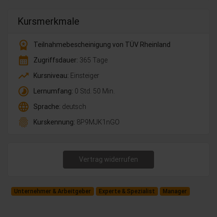
Kursmerkmale
workspace_premium
Teilnahmebescheinigung von TÜV Rheinland
calendar_month
Zugriffsdauer:
365 Tage
trending_up
Kursniveau:
Einsteiger
timelapse
Lernumfang:
0 Std. 50 Min.
language
Sprache:
deutsch
fingerprint
Kurskennung:
8P9MJK1nGO
Vertrag widerrufen
Unternehmer & Arbeitgeber
Experte & Spezialist
Manager