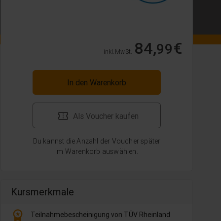
84,
€
99
inkl. MwSt.
In den Warenkorb
Als Voucher kaufen
Du kannst die Anzahl der Voucher später
im Warenkorb auswählen.
Kursmerkmale
workspace_premium
Teilnahmebescheinigung von TÜV Rheinland