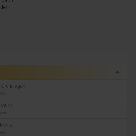
ldern
)
expand_less
he Grundlagen
 Min.
ikation
 Min.
Stroms
 Min.