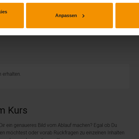
ies
Anpassen
 erhalten.
m Kurs
 Dir ein genaueres Bild vom Ablauf machen? Egal ob Du
len möchtest oder vorab Rückfragen zu einzelnen Inhalten