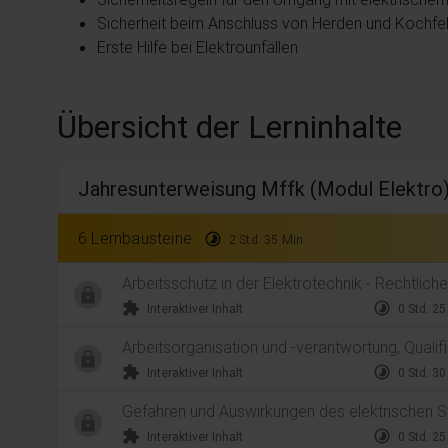
Sicherheit beim Anschluss von Herden und Kochfe
Erste Hilfe bei Elektrounfällen
Übersicht der Lerninhalte
Jahresunterweisung Mffk (Modul Elektro
6 Lernbausteine
timelapse
2 Std. 35 Min.
Arbeitsschutz in der Elektrotechnik - Rechtlic
extension
timelapse
Interaktiver Inhalt
0 Std. 25
Arbeitsorganisation und -verantwortung, Qualif
extension
timelapse
Interaktiver Inhalt
0 Std. 30
Gefahren und Auswirkungen des elektrischen 
extension
timelapse
Interaktiver Inhalt
0 Std. 25