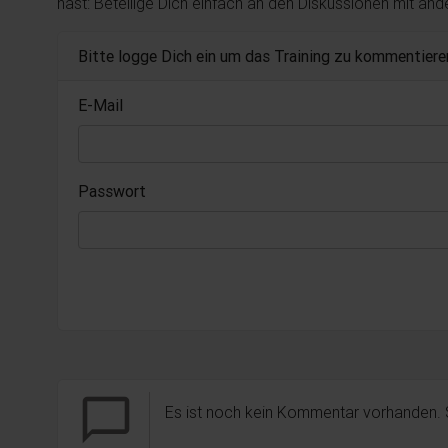
hast: Beteilige Dich einfach an den Diskussionen mit an
Bitte logge Dich ein um das Training zu kommentiere
E-Mail
Passwort
chat_bubble_outline
Es ist noch kein Kommentar vorhanden.