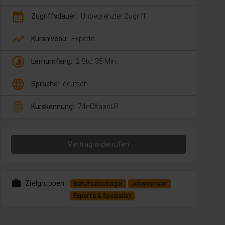
calendar_month
Zugriffsdauer:
Unbegrenzter Zugriff
trending_up
Kursniveau:
Experte
timelapse
Lernumfang:
2 Std. 35 Min.
language
Sprache:
deutsch
fingerprint
Kurskennung:
74n0XaanLR
Vertrag widerrufen
work
Zielgruppen:
Berufseinsteiger
Jobwechsler
Experte & Spezialist