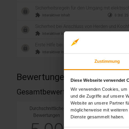
Sicherheitsregeln für den Umgang mit elektri
extension
timelapse
Interaktiver Inhalt
0 Std. 25
Sicherheit bei Anschluss von Herden und Koch
extension
timelapse
Interaktiver Inhalt
0 Std. 25
Erste Hilfe bei Elektrounfällen
extension
timelapse
Interaktiver Inhalt
0 Std. 25
Zustimmung
Bewertungen
Diese Webseite verwendet 
Wir verwenden Cookies, um I
Gesamtbewertung
und die Zugriffe auf unsere
Website an unsere Partner fü
Durchschnittliche
stars:
5
Bewertungen
3
möglicherweise mit weiteren
Bewertungen
Dienste gesammelt haben.
stars:
4
Bewertungen
0