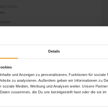
schem Strom
 Min.
feldern
 Min.
 Min.
Details
Cookies
nhalte und Anzeigen zu personalisieren, Funktionen für soziale
 Website zu analysieren. Außerdem geben wir Informationen zu 
r soziale Medien, Werbung und Analysen weiter. Unsere Partner
 Daten zusammen, die Du uns bereitgestellt hast oder die sie 