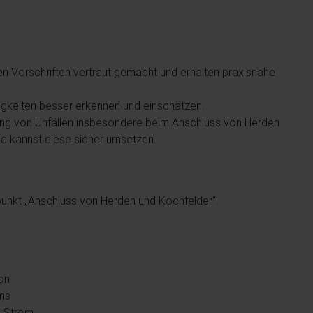
en Vorschriften vertraut gemacht und erhalten praxisnahe
igkeiten besser erkennen und einschätzen.
g von Unfällen insbesondere beim Anschluss von Herden
nd kannst diese sicher umsetzen.
rpunkt „Anschluss von Herden und Kochfelder“.
on
oms
m Strom