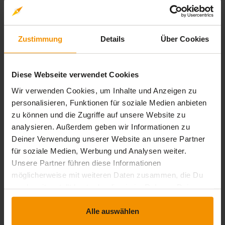
0,00
Zustimmung
Details
Über Cookies
0 Bewertungen
Diese Webseite verwendet Cookies
stars:
5
Bewertungen
0
Wir verwenden Cookies, um Inhalte und Anzeigen zu
stars:
4
Bewertungen
0
personalisieren, Funktionen für soziale Medien anbieten
stars:
3
Bewertungen
0
zu können und die Zugriffe auf unsere Website zu
analysieren. Außerdem geben wir Informationen zu
stars:
2
Bewertungen
0
Deiner Verwendung unserer Website an unsere Partner
stars:
1
Bewertungen
0
für soziale Medien, Werbung und Analysen weiter.
Unsere Partner führen diese Informationen
möglicherweise mit weiteren Daten zusammen, die Du
uns bereitgestellt hast oder die sie im Rahmen Deiner
Rezensionen
Nutzung der Dienste gesammelt haben.
Alle auswählen