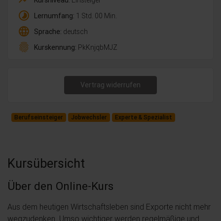
timelapse
Lernumfang:
1 Std. 00 Min.
language
Sprache:
deutsch
fingerprint
Kurskennung:
PkKnjqbMJZ
Vertrag widerrufen
Berufseinsteiger
Jobwechsler
Experte & Spezialist
Kursübersicht
Über den Online-Kurs
Aus dem heutigen Wirtschaftsleben sind Exporte nicht mehr
wegzudenken. Umso wichtiger werden regelmäßige und