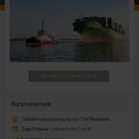
Kurs aktuell nicht verfügbar
Kursmerkmale
workspace_premium
Teilnahmebescheinigung von TÜV Rheinland
calendar_month
Zugriffsdauer:
Unbegrenzter Zugriff
trending_up
Kursniveau:
Einsteiger