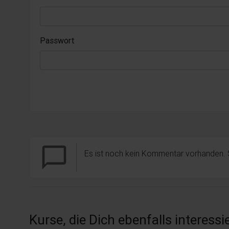
Passwort
chat_bubble_outline
Es ist noch kein Kommentar vorhanden.
Kurse, die Dich ebenfalls interess