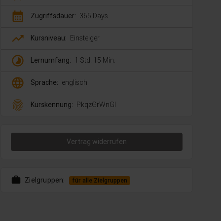
calendar_month
Zugriffsdauer:
365 Days
trending_up
Kursniveau:
Einsteiger
timelapse
Lernumfang:
1 Std. 15 Min.
language
Sprache:
englisch
fingerprint
Kurskennung:
PkqzGrWnGl
Vertrag widerrufen
work
Zielgruppen:
für alle Zielgruppen