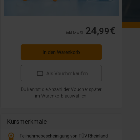
24,
€
99
inkl. MwSt.
In den Warenkorb
Als Voucher kaufen
Du kannst die Anzahl der Voucher später
im Warenkorb auswählen.
Kursmerkmale
workspace_premium
Teilnahmebescheinigung von TÜV Rheinland