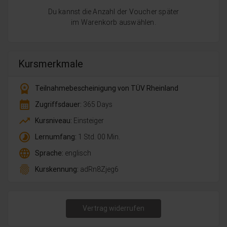
Du kannst die Anzahl der Voucher später
im Warenkorb auswählen.
Kursmerkmale
workspace_premium
Teilnahmebescheinigung von TÜV Rheinland
calendar_month
Zugriffsdauer:
365 Days
trending_up
Kursniveau:
Einsteiger
timelapse
Lernumfang:
1 Std. 00 Min.
language
Sprache:
englisch
fingerprint
Kurskennung:
adRn8Zjeg6
Vertrag widerrufen