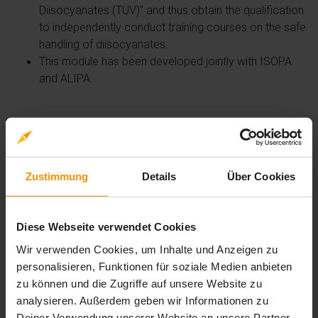
Diisocyanates (TÜV)" and thus obtain the qualification
to independently conduct training courses on the safe
handling of diisocyanates.
This module has been developed jointly with ISOPA
and ALIPA.
Übersicht der Lerninhalte
Diisocyanates - Industrial applications -
Zustimmung
Details
Über Cookies
Polyurethane adhesives and maintenance
expand_less
3 Lernbausteine
timelapse
Diese Webseite verwendet Cookies
1 Std. 00 Min.
Wir verwenden Cookies, um Inhalte und Anzeigen zu
General Training
personalisieren, Funktionen für soziale Medien anbieten
extension
timelapse
Interaktiver Inhalt
0 Std. 45 Min.
zu können und die Zugriffe auf unsere Website zu
analysieren. Außerdem geben wir Informationen zu
Maintenance and Repair of equipment
Deiner Verwendung unserer Website an unsere Partner