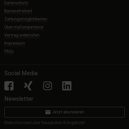
Datenschutz
Barrierefreiheit
Zahlungsmöglichkeiten
Über myCompetence
Vertrag widerrufen
Impressum
FAQs
Social Media
facebook
Xing
Instagram
LinkedIn
Newsletter
email
Jetzt abonnieren
Bleib informiert über Neuigkeiten & Angebote!