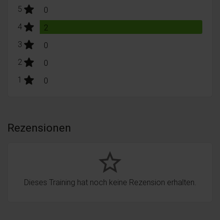
stars:
5
Bewertungen
0
stars:
4
Bewertungen
2
stars:
3
Bewertungen
0
stars:
2
Bewertungen
0
stars:
1
Bewertungen
0
Rezensionen
star_border
Dieses Training hat noch keine Rezension erhalten.