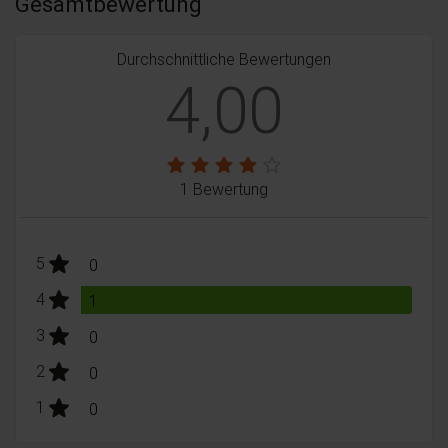
Gesamtbewertung
Durchschnittliche Bewertungen
4,00
1 Bewertung
stars:
5
Bewertungen
0
stars:
4
Bewertungen
1
stars:
3
Bewertungen
0
stars:
2
Bewertungen
0
stars:
1
Bewertungen
0