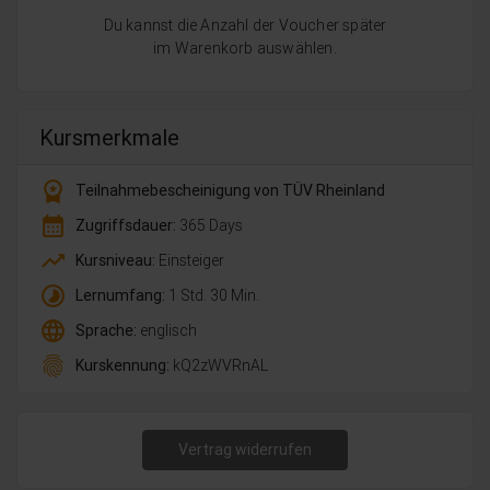
Du kannst die Anzahl der Voucher später
im Warenkorb auswählen.
Kursmerkmale
workspace_premium
Teilnahmebescheinigung von TÜV Rheinland
calendar_month
Zugriffsdauer:
365 Days
trending_up
Kursniveau:
Einsteiger
timelapse
Lernumfang:
1 Std. 30 Min.
language
Sprache:
englisch
fingerprint
Kurskennung:
kQ2zWVRnAL
Vertrag widerrufen