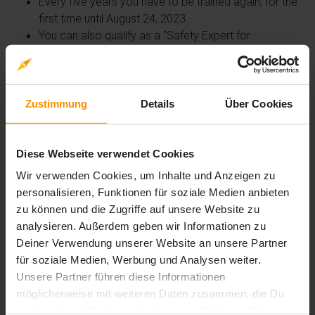
Every five years you have to be trained again, for the
first time until August 24, 2023.
You can also qualify as a "Safety Expert for
Diisocyanates (TÜV)" and thus obtain the qualification
to independently conduct training courses on the safe
handling of diisocyanates.
This module has been developed jointly with ISOPA
Zustimmung
Details
Über Cookies
and ALIPA.
Diese Webseite verwendet Cookies
Übersicht der Lerninhalte
Wir verwenden Cookies, um Inhalte und Anzeigen zu
personalisieren, Funktionen für soziale Medien anbieten
zu können und die Zugriffe auf unsere Website zu
Diisocyanates - application by dipping or
analysieren. Außerdem geben wir Informationen zu
pouring and chemical formulations
Deiner Verwendung unserer Website an unsere Partner
(≥40°C)
für soziale Medien, Werbung und Analysen weiter.
Unsere Partner führen diese Informationen
expand_less
5 Lernbausteine
timelapse
1 Std. 30 Min.
möglicherweise mit weiteren Daten zusammen, die Du
uns bereitgestellt hast oder die sie im Rahmen Deiner
General Training