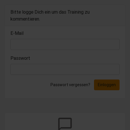
Bitte logge Dich ein um das Training zu
kommentieren.
E-Mail
Passwort
Passwort vergessen?
Einloggen
chat_bubble_outline