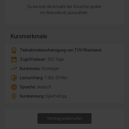
Du kannst die Anzahl der Voucher später
im Warenkorb auswählen.
Kursmerkmale
workspace_premium
Teilnahmebescheinigung von TÜV Rheinland
calendar_month
Zugriffsdauer:
365 Tage
trending_up
Kursniveau:
Einsteiger
timelapse
Lernumfang:
1 Std. 00 Min.
language
Sprache:
deutsch
fingerprint
Kurskennung:
KjAeYxKzyp
Vertrag widerrufen