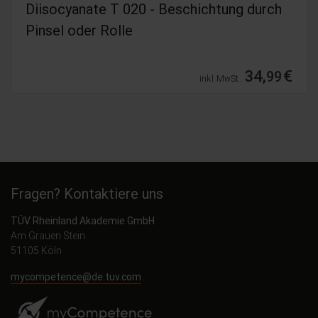
 T 020 - Beschichtung durch
Diisocyanate 
olle
gemäß REAC
34,
€
99
inkl. MwSt.
Fragen? Kontaktiere uns
TÜV Rheinland Akademie GmbH
Am Grauen Stein
51105 Köln
mycompetence@de.tuv.com