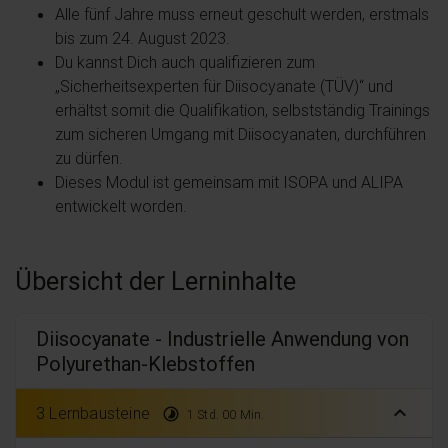
Alle fünf Jahre muss erneut geschult werden, erstmals
bis zum 24. August 2023.
Du kannst Dich auch qualifizieren zum
„Sicherheitsexperten für Diisocyanate (TÜV)“ und
erhältst somit die Qualifikation, selbstständig Trainings
zum sicheren Umgang mit Diisocyanaten, durchführen
zu dürfen.
Dieses Modul ist gemeinsam mit ISOPA und ALIPA
entwickelt worden.
Übersicht der Lerninhalte
Diisocyanate - Industrielle Anwendung von
Polyurethan-Klebstoffen
expand_less
3 Lernbausteine
timelapse
1 Std. 00 Min.