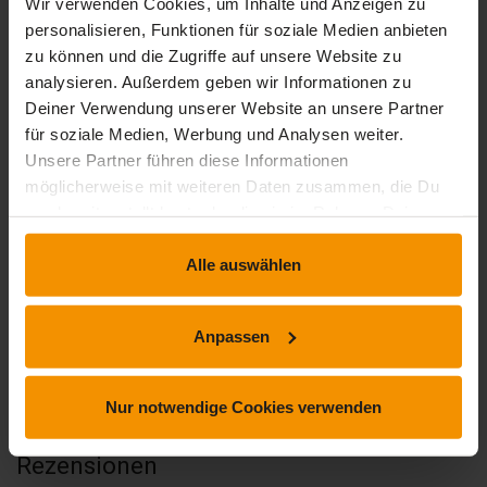
Wir verwenden Cookies, um Inhalte und Anzeigen zu
4,52
personalisieren, Funktionen für soziale Medien anbieten
zu können und die Zugriffe auf unsere Website zu
analysieren. Außerdem geben wir Informationen zu
Deiner Verwendung unserer Website an unsere Partner
63 Bewertungen
für soziale Medien, Werbung und Analysen weiter.
Unsere Partner führen diese Informationen
möglicherweise mit weiteren Daten zusammen, die Du
stars:
5
Bewertungen
34
uns bereitgestellt hast oder die sie im Rahmen Deiner
Nutzung der Dienste gesammelt haben.
stars:
4
Bewertungen
28
Alle auswählen
stars:
3
Bewertungen
1
stars:
2
Bewertungen
0
Anpassen
stars:
1
Bewertungen
0
Nur notwendige Cookies verwenden
Rezensionen