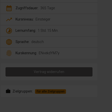
calendar_month
Zugriffsdauer:
365 Tage
trending_up
Kursniveau:
Einsteiger
timelapse
Lernumfang:
1 Std. 15 Min.
language
Sprache:
deutsch
fingerprint
Kurskennung:
ENvekdYM7y
Vertrag widerrufen
work
Zielgruppen:
für alle Zielgruppen