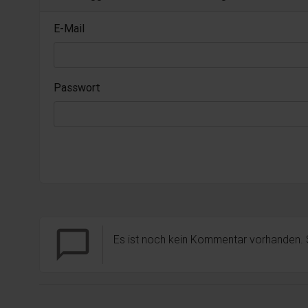
E-Mail
Passwort
chat_bubble_outline
Es ist noch kein Kommentar vorhanden.