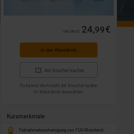
24,
€
99
inkl. MwSt.
In den Warenkorb
Als Voucher kaufen
Du kannst die Anzahl der Voucher später
im Warenkorb auswählen.
Kursmerkmale
workspace_premium
Teilnahmebescheinigung von TÜV Rheinland