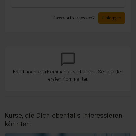
Passwort vergessen?
Einloggen
chat_bubble_outline
Es ist noch kein Kommentar vorhanden. Schreib den
ersten Kommentar.
Kurse, die Dich ebenfalls interessieren
könnten: