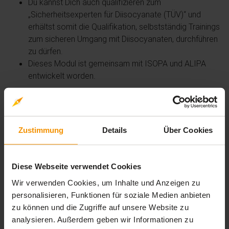
Du kannst Dich auch qualifizieren zum
„Sicherheitsexperten für Diisocyanate (TÜV)“ und
erhältst somit die Qualifikation, selbstständig Trainings
zum sicheren Umgang mit Diisocyanaten, durchführen
zu dürfen.
Dieses Modul ist gemeinsam mit ISOPA und ALIPA
entwickelt worden.
Übersicht der Lerninhalte
Zustimmung
Details
Über Cookies
Diisocyanate - Holzverbundwerkstoffe
Diese Webseite verwendet Cookies
expand_less
3 Lernbausteine
timelapse
1 Std. 25 Min.
Wir verwenden Cookies, um Inhalte und Anzeigen zu
Diisocyanate - Grundlagentraining
personalisieren, Funktionen für soziale Medien anbieten
extension
timelapse
zu können und die Zugriffe auf unsere Website zu
Interaktiver Inhalt
0 Std. 45 Min.
analysieren. Außerdem geben wir Informationen zu
Holzverbundwerkstoffe