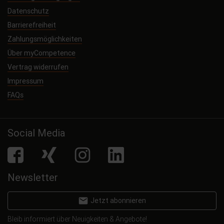
Datenschutz
Barrierefreiheit
Zahlungsmöglichkeiten
Über myCompetence
Vertrag widerrufen
Impressum
FAQs
Social Media
facebook
Xing
Instagram
LinkedIn
Newsletter
email
Jetzt abonnieren
Bleib informiert über Neuigkeiten & Angebote!