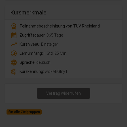
Kursmerkmale
workspace_premium
Teilnahmebescheinigung von TÜV Rheinland
calendar_month
Zugriffsdauer:
365 Tage
trending_up
Kursniveau:
Einsteiger
timelapse
Lernumfang:
1 Std. 25 Min.
language
Sprache:
deutsch
fingerprint
Kurskennung:
wokMrGlny1
Vertrag widerrufen
für alle Zielgruppen