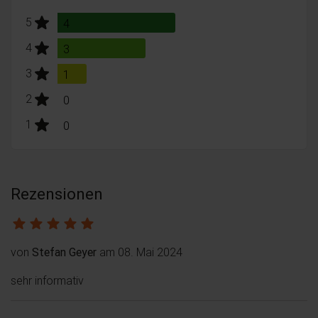
stars:
5
Bewertungen
4
stars:
4
Bewertungen
3
stars:
3
Bewertungen
1
stars:
2
Bewertungen
0
stars:
1
Bewertungen
0
Rezensionen
von
Stefan Geyer
am 08. Mai 2024
sehr informativ