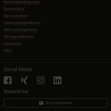
Nutzungsbedingungen
Datenschutz
Barrierefreiheit
Zahlungsmöglichkeiten
Über myCompetence
Vertrag widerrufen
Impressum
FAQs
Social Media
facebook
Xing
Instagram
LinkedIn
Newsletter
email
Jetzt abonnieren