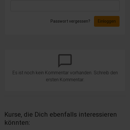
Passwort vergessen?
Einloggen
chat_bubble_outline
Es ist noch kein Kommentar vorhanden. Schreib den
ersten Kommentar.
Kurse, die Dich ebenfalls interessieren
könnten: