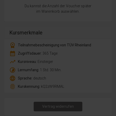
Du kannst die Anzahl der Voucher später
im Warenkorb auswählen.
Kursmerkmale
workspace_premium
Teilnahmebescheinigung von TÜV Rheinland
calendar_month
Zugriffsdauer:
365 Tage
trending_up
Kursniveau:
Einsteiger
timelapse
Lernumfang:
1 Std. 30 Min.
language
Sprache:
deutsch
fingerprint
Kurskennung:
kQ2zW9RMAL
Vertrag widerrufen