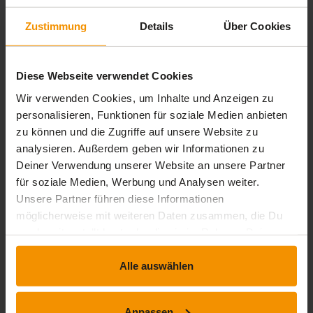
offene Handhabung von heißen oder warmen
chemischen Formulierungen (≥ 40°C)
Zustimmung
Details
Über Cookies
extension
timelapse
Interaktiver Inhalt
0 Std. 15 Min.
Reinigung und Abfall
Diese Webseite verwendet Cookies
extension
timelapse
Interaktiver Inhalt
0 Std. 15 Min.
Wir verwenden Cookies, um Inhalte und Anzeigen zu
Quiz Level 3
personalisieren, Funktionen für soziale Medien anbieten
zu können und die Zugriffe auf unsere Website zu
extension
timelapse
Interaktiver Inhalt
0 Std. 00 Min.
analysieren. Außerdem geben wir Informationen zu
Deiner Verwendung unserer Website an unsere Partner
für soziale Medien, Werbung und Analysen weiter.
Bewertungen
Unsere Partner führen diese Informationen
möglicherweise mit weiteren Daten zusammen, die Du
Gesamtbewertung
uns bereitgestellt hast oder die sie im Rahmen Deiner
Nutzung der Dienste gesammelt haben.
Durchschnittliche Bewertungen
Alle auswählen
4,54
Anpassen