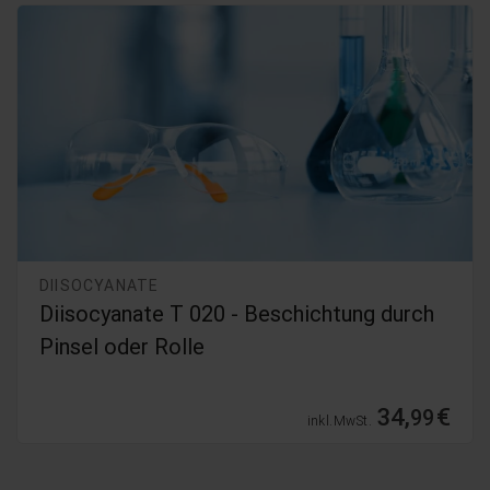
DIISOCYANATE
Diisocyanate T 045 - Grundlagentraining
gemäß REACH-Verordnung
19,
€
99
inkl. MwSt.