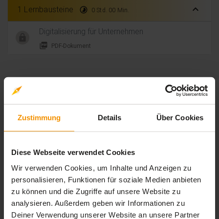
expand_less
1 Lernbausteine
timelapse
0 Std. 00 Min.
Digitalisierung für Unternehmen
picture_as_pdf
PDF-Dokument
Bewertungen
Gesamtbewertung
Zustimmung
Details
Über Cookies
Durchschnittliche Bewertungen
4,20
Diese Webseite verwendet Cookies
Wir verwenden Cookies, um Inhalte und Anzeigen zu
personalisieren, Funktionen für soziale Medien anbieten
zu können und die Zugriffe auf unsere Website zu
5 Bewertungen
analysieren. Außerdem geben wir Informationen zu
Deiner Verwendung unserer Website an unsere Partner