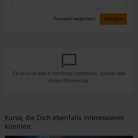
Passwort vergessen?
Einloggen
chat_bubble_outline
Es ist noch kein Kommentar vorhanden. Schreib den
ersten Kommentar.
Kurse, die Dich ebenfalls interessieren
könnten: