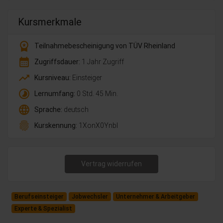
Kursmerkmale
workspace_premium
Teilnahmebescheinigung von TÜV Rheinland
calendar_month
Zugriffsdauer:
1 Jahr Zugriff
trending_up
Kursniveau:
Einsteiger
timelapse
Lernumfang:
0 Std. 45 Min.
language
Sprache:
deutsch
fingerprint
Kurskennung:
1XonX0Ynbl
Vertrag widerrufen
Berufseinsteiger
Jobwechsler
Unternehmer & Arbeitgeber
Experte & Spezialist