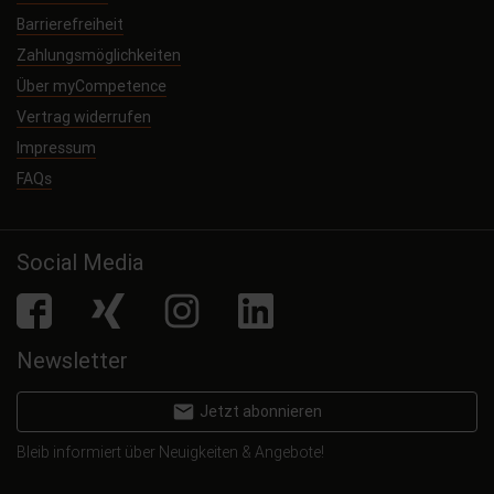
Barrierefreiheit
Zahlungsmöglichkeiten
Über myCompetence
Vertrag widerrufen
Impressum
FAQs
Social Media
facebook
Xing
Instagram
LinkedIn
Newsletter
email
Jetzt abonnieren
Bleib informiert über Neuigkeiten & Angebote!