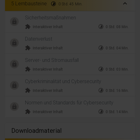
expand_less
5 Lernbausteine
timelapse
0 Std. 45 Min.
Sicherheitsmaßnahmen
extension
timelapse
Interaktiver Inhalt
0 Std. 08 Min.
Datenverlust
extension
timelapse
Interaktiver Inhalt
0 Std. 04 Min.
Server- und Stromausfall
extension
timelapse
Interaktiver Inhalt
0 Std. 03 Min.
Cyberkriminalität und Cybersecurity
extension
timelapse
Interaktiver Inhalt
0 Std. 16 Min.
Normen und Standards für Cybersecurity
extension
timelapse
Interaktiver Inhalt
0 Std. 14 Min.
Downloadmaterial