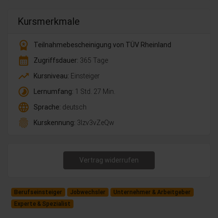
Kursmerkmale
workspace_premium
Teilnahmebescheinigung von TÜV Rheinland
calendar_month
Zugriffsdauer:
365 Tage
trending_up
Kursniveau:
Einsteiger
timelapse
Lernumfang:
1 Std. 27 Min.
language
Sprache:
deutsch
fingerprint
Kurskennung:
3lzv3vZeQw
Vertrag widerrufen
Berufseinsteiger
Jobwechsler
Unternehmer & Arbeitgeber
Experte & Spezialist