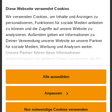
Diese Webseite verwendet Cookies
Bewertungen
Wir verwenden Cookies, um Inhalte und Anzeigen zu
personalisieren, Funktionen für soziale Medien anbieten
Gesamtbewertung
zu können und die Zugriffe auf unsere Website zu
analysieren. Außerdem geben wir Informationen zu
Deiner Verwendung unserer Website an unsere Partner
Durchschnittliche Bewertungen
für soziale Medien, Werbung und Analysen weiter.
0,00
Unsere Partner führen diese Informationen
möglicherweise mit weiteren Daten zusammen, die Du
uns bereitgestellt hast oder die sie im Rahmen Deiner
Nutzung der Dienste gesammelt haben.
0 Bewertungen
Alle auswählen
stars:
Anpassen
5
Bewertungen
0
stars:
4
Bewertungen
0
Nur notwendige Cookies verwenden
stars:
3
Bewertungen
0