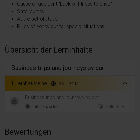
Cause of accident "Lack of fitness to drive"
Safe journey
At the petrol station
Rules of behaviour for special situations
Übersicht der Lerninhalte
Business trips and journeys by car
expand_less
1 Lernbausteine
timelapse
0 Std. 35 Min.
Business trips and journeys by car
extension
timelapse
Interaktiver Inhalt
0 Std. 35 Min.
Bewertungen