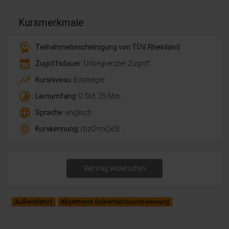
Kursmerkmale
workspace_premium
Teilnahmebescheinigung von TÜV Rheinland
calendar_month
Zugriffsdauer:
Unbegrenzter Zugriff
trending_up
Kursniveau:
Einsteiger
timelapse
Lernumfang:
0 Std. 35 Min.
language
Sprache:
englisch
fingerprint
Kurskennung:
rbzQrmQe3l
Vertrag widerrufen
Außendienst
Allgemeine Sicherheitsunterweisung