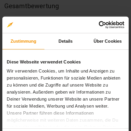
Gesamtbewertung
Durchschnittliche Bewertungen
0,00
Zustimmung
Details
Über Cookies
0 Bewertungen
Diese Webseite verwendet Cookies
Wir verwenden Cookies, um Inhalte und Anzeigen zu
personalisieren, Funktionen für soziale Medien anbieten
stars:
5
Bewertungen
0
zu können und die Zugriffe auf unsere Website zu
stars:
4
Bewertungen
analysieren. Außerdem geben wir Informationen zu
0
Deiner Verwendung unserer Website an unsere Partner
stars:
3
Bewertungen
0
für soziale Medien, Werbung und Analysen weiter.
stars:
2
Bewertungen
Unsere Partner führen diese Informationen
0
möglicherweise mit weiteren Daten zusammen, die Du
stars:
1
Bewertungen
0
uns bereitgestellt hast oder die sie im Rahmen Deiner