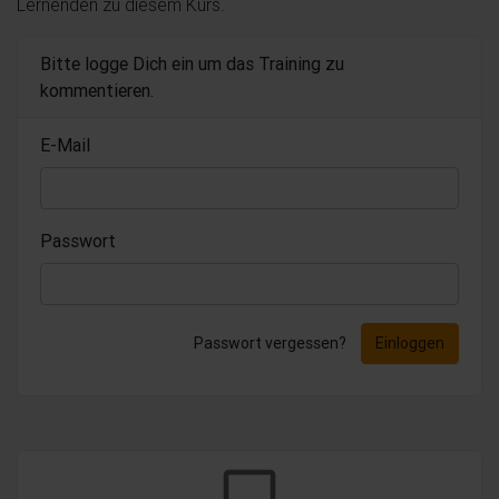
Lernenden zu diesem Kurs.
Bitte logge Dich ein um das Training zu
kommentieren.
E-Mail
Passwort
Passwort vergessen?
Einloggen
chat_bubble_outline