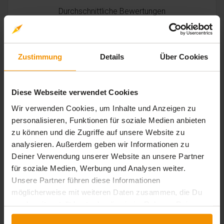
Durchschnittliche Bewertungen
0,00
Zustimmung
Details
Über Cookies
0 Bewertungen
Diese Webseite verwendet Cookies
Wir verwenden Cookies, um Inhalte und Anzeigen zu
stars:
5
Bewertungen
0
personalisieren, Funktionen für soziale Medien anbieten
stars:
4
Bewertungen
0
zu können und die Zugriffe auf unsere Website zu
analysieren. Außerdem geben wir Informationen zu
stars:
3
Bewertungen
0
Deiner Verwendung unserer Website an unsere Partner
stars:
2
Bewertungen
0
für soziale Medien, Werbung und Analysen weiter.
Unsere Partner führen diese Informationen
stars:
1
Bewertungen
0
möglicherweise mit weiteren Daten zusammen, die Du
uns bereitgestellt hast oder die sie im Rahmen Deiner
Nutzung der Dienste gesammelt haben.