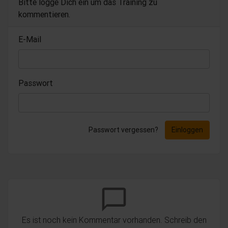
Bitte logge Dich ein um das Training zu
kommentieren.
E-Mail
Passwort
Passwort vergessen?
Einloggen
chat_bubble_outline
Es ist noch kein Kommentar vorhanden. Schreib den