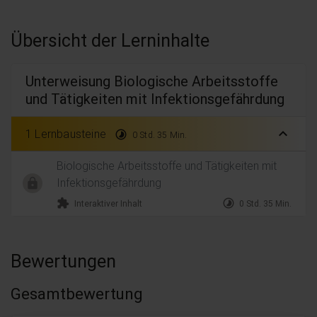
Übersicht der Lerninhalte
Unterweisung Biologische Arbeitsstoffe
und Tätigkeiten mit Infektionsgefährdung
expand_less
1 Lernbausteine
timelapse
0 Std. 35 Min.
Biologische Arbeitsstoffe und Tätigkeiten mit
Infektionsgefährdung
extension
timelapse
Interaktiver Inhalt
0 Std. 35 Min.
Bewertungen
Gesamtbewertung