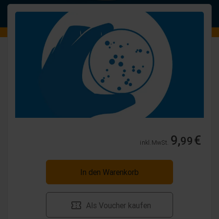
9,
€
99
inkl. MwSt.
In den Warenkorb
Als Voucher kaufen