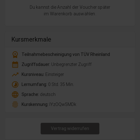
Du kannst die Anzahl der Voucher später
im Warenkorb auswählen.
Kursmerkmale
workspace_premium
Teilnahmebescheinigung von TÜV Rheinland
calendar_month
Zugriffsdauer:
Unbegrenzter Zugriff
trending_up
Kursniveau:
Einsteiger
timelapse
Lernumfang:
0 Std. 35 Min.
language
Sprache:
deutsch
fingerprint
Kurskennung:
lYzOQw5MDk
Vertrag widerrufen