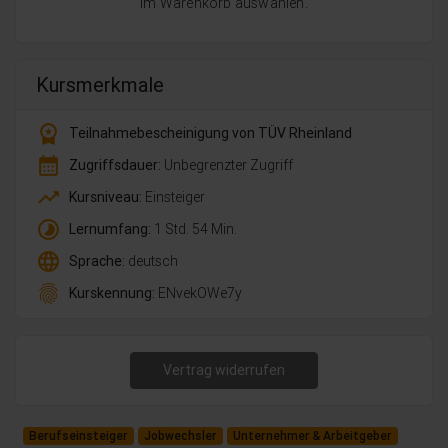
im Warenkorb auswählen.
Kursmerkmale
workspace_premium
Teilnahmebescheinigung von TÜV Rheinland
calendar_month
Zugriffsdauer:
Unbegrenzter Zugriff
trending_up
Kursniveau:
Einsteiger
timelapse
Lernumfang:
1 Std. 54 Min.
language
Sprache:
deutsch
fingerprint
Kurskennung:
ENvekOWe7y
Vertrag widerrufen
Berufseinsteiger
Jobwechsler
Unternehmer & Arbeitgeber