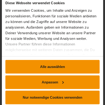
Diese Webseite verwendet Cookies
Gesamtbewertung
Wir verwenden Cookies, um Inhalte und Anzeigen zu
personalisieren, Funktionen für soziale Medien anbieten
zu können und die Zugriffe auf unsere Website zu
Durchschnittliche Bewertungen
analysieren. Außerdem geben wir Informationen zu
0,00
Deiner Verwendung unserer Website an unsere Partner
für soziale Medien, Werbung und Analysen weiter.
Unsere Partner führen diese Informationen
möglicherweise mit weiteren Daten zusammen, die Du
0 Bewertungen
uns bereitgestellt hast oder die sie im Rahmen Deiner
Nutzung der Dienste gesammelt haben.
Alle auswählen
stars:
5
Bewertungen
0
stars:
4
Bewertungen
0
Anpassen
stars:
3
Bewertungen
0
stars:
2
Bewertungen
0
Nur notwendige Cookies verwenden
stars:
1
Bewertungen
0