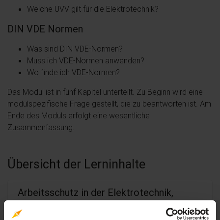
Welche UVV gilt für die Elektrotechnik?
DIN VDE Normen
Was sind DIN VDE-Normen?
Muss ich VDE-Normen anwenden?
Wo finde ich VDE-Normen?
Das Modul ist in fünf Kapitel unterteilt. Zu Beginn wird eine
modulspezifische Frage gestellt, die zu beantworten ist. Am
Ende des Moduls erfolgt eine wesentliche
Zusammenfassung.
Übersicht der Lerninhalte
Arbeitsschutz in der Elektrotechnik,
rechtliche Grundlagen