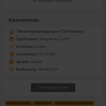
im Warenkorb auswählen.
Kursmerkmale
workspace_premium
Teilnahmebescheinigung von TÜV Rheinland
calendar_month
Zugriffsdauer:
Unbegrenzter Zugriff
trending_up
Kursniveau:
Experte
timelapse
Lernumfang:
0 Std. 25 Min.
language
Sprache:
deutsch
fingerprint
Kurskennung:
VBKnN2Pny4
Vertrag widerrufen
Berufseinsteiger
Jobwechsler
Unternehmer & Arbeitgeber