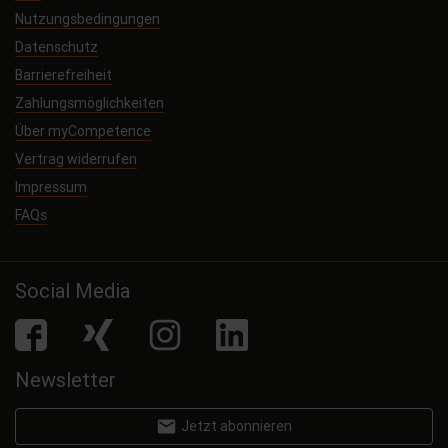
Nutzungsbedingungen
Datenschutz
Barrierefreiheit
Zahlungsmöglichkeiten
Über myCompetence
Vertrag widerrufen
Impressum
FAQs
Social Media
facebook
Xing
Instagram
LinkedIn
Newsletter
email
Jetzt abonnieren