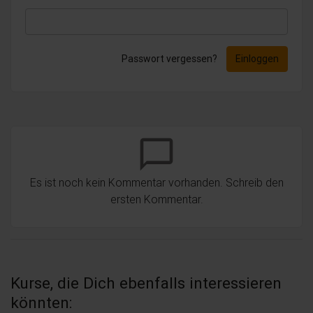
Passwort vergessen?
Einloggen
chat_bubble_outline
Es ist noch kein Kommentar vorhanden. Schreib den
ersten Kommentar.
Kurse, die Dich ebenfalls interessieren
könnten: