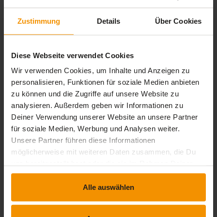
expand_less
1 Lernbausteine
timelapse
0 Std. 25 Min.
Zustimmung
Details
Über Cookies
Arbeitsschutz in der Elektrotechnik: Rechtliche
Grundlagen
Diese Webseite verwendet Cookies
extension
timelapse
Interaktiver Inhalt
0 Std. 25 Min.
Wir verwenden Cookies, um Inhalte und Anzeigen zu
personalisieren, Funktionen für soziale Medien anbieten
Bewertungen
zu können und die Zugriffe auf unsere Website zu
analysieren. Außerdem geben wir Informationen zu
Gesamtbewertung
Deiner Verwendung unserer Website an unsere Partner
für soziale Medien, Werbung und Analysen weiter.
Unsere Partner führen diese Informationen
Durchschnittliche Bewertungen
möglicherweise mit weiteren Daten zusammen, die Du
0,00
uns bereitgestellt hast oder die sie im Rahmen Deiner
Nutzung der Dienste gesammelt haben.
Alle auswählen
0 Bewertungen