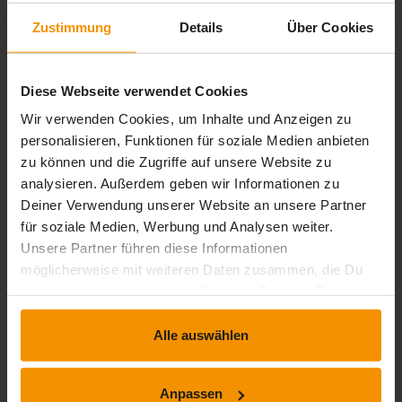
Zustimmung
Details
Über Cookies
stars:
5
Bewertungen
0
stars:
4
Bewertungen
1
Diese Webseite verwendet Cookies
stars:
3
Bewertungen
0
Wir verwenden Cookies, um Inhalte und Anzeigen zu
personalisieren, Funktionen für soziale Medien anbieten
stars:
2
Bewertungen
0
zu können und die Zugriffe auf unsere Website zu
stars:
1
Bewertungen
0
analysieren. Außerdem geben wir Informationen zu
Deiner Verwendung unserer Website an unsere Partner
für soziale Medien, Werbung und Analysen weiter.
Unsere Partner führen diese Informationen
Rezensionen
möglicherweise mit weiteren Daten zusammen, die Du
uns bereitgestellt hast oder die sie im Rahmen Deiner
Nutzung der Dienste gesammelt haben.
star_border
Alle auswählen
Dieses Training hat noch keine Rezension erhalten.
Anpassen