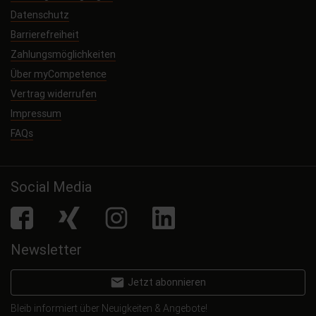
Datenschutz
Barrierefreiheit
Zahlungsmöglichkeiten
Über myCompetence
Vertrag widerrufen
Impressum
FAQs
Social Media
facebook
Xing
Instagram
LinkedIn
Newsletter
email
Jetzt abonnieren
Bleib informiert über Neuigkeiten & Angebote!