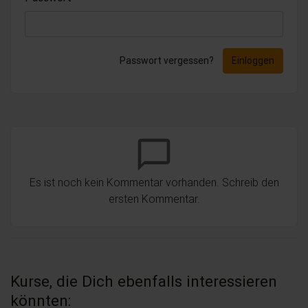
Passwort vergessen?
Einloggen
chat_bubble_outline
Es ist noch kein Kommentar vorhanden. Schreib den
ersten Kommentar.
Kurse, die Dich ebenfalls interessieren
könnten: