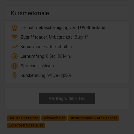
Kursmerkmale
workspace_premium
Teilnahmebescheinigung von TÜV Rheinland
calendar_month
Zugriffsdauer:
Unbegrenzter Zugriff
trending_up
Kursniveau:
Fortgeschritten
timelapse
Lernumfang:
6 Std. 00 Min.
language
Sprache:
englisch
fingerprint
Kurskennung:
W3yeKVjzZ9
Vertrag widerrufen
Berufseinsteiger
Jobwechsler
Unternehmer & Arbeitgeber
Experte & Spezialist