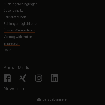
Nutzungsbedingungen
Datenschutz
Barrierefreiheit
Zahlungsmöglichkeiten
Über myCompetence
Vertrag widerrufen
Impressum
FAQs
Social Media
facebook
Xing
Instagram
LinkedIn
Newsletter
email
Jetzt abonnieren