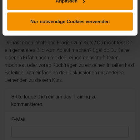
Anpassen
Nur notwendige Cookies verwenden
Kommentare und Fragen zum Kurs
Du hast noch inhaltliche Fragen zum Kurs? Du möchtest Dir
ein genaueres Bild vom Ablauf machen? Egal ob Du Deine
eigenen Erfahrungen mit der Lerngemeinschaft teilen
möchtest oder vorab Rückfragen zu einzelnen Inhalten hast:
Beteilige Dich einfach an den Diskussionen mit anderen
Lernenden zu diesem Kurs.
Bitte logge Dich ein um das Training zu
kommentieren.
E-Mail