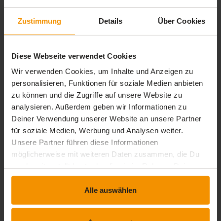
4 Bewertungen
Zustimmung
Details
Über Cookies
stars:
5
Bewertungen
3
Diese Webseite verwendet Cookies
stars:
4
Bewertungen
1
Wir verwenden Cookies, um Inhalte und Anzeigen zu
stars:
3
Bewertungen
0
personalisieren, Funktionen für soziale Medien anbieten
stars:
2
Bewertungen
0
zu können und die Zugriffe auf unsere Website zu
analysieren. Außerdem geben wir Informationen zu
stars:
1
Bewertungen
0
Deiner Verwendung unserer Website an unsere Partner
für soziale Medien, Werbung und Analysen weiter.
Unsere Partner führen diese Informationen
möglicherweise mit weiteren Daten zusammen, die Du
Rezensionen
uns bereitgestellt hast oder die sie im Rahmen Deiner
Nutzung der Dienste gesammelt haben.
star_border
Alle auswählen
Dieses Training hat noch keine Rezension erhalten.