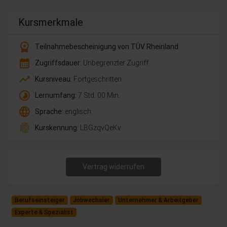
Kursmerkmale
workspace_premium
Teilnahmebescheinigung von TÜV Rheinland
calendar_month
Zugriffsdauer:
Unbegrenzter Zugriff
trending_up
Kursniveau:
Fortgeschritten
timelapse
Lernumfang:
7 Std. 00 Min.
language
Sprache:
englisch
fingerprint
Kurskennung:
LBGzqvQeKv
Vertrag widerrufen
Berufseinsteiger
Jobwechsler
Unternehmer & Arbeitgeber
Experte & Spezialist