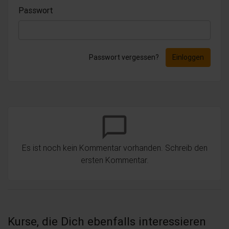
Passwort
Passwort vergessen?
Einloggen
chat_bubble_outline
Es ist noch kein Kommentar vorhanden. Schreib den
ersten Kommentar.
Kurse, die Dich ebenfalls interessieren