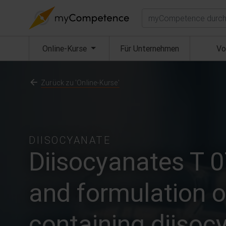
Suchen
(aktuell)
Online-Kurse
Für Unternehmen
Vo
Zurück zu 'Online-Kurse'
DIISOCYANATE
Diisocyanates T 0
and formulation o
containing diisoc