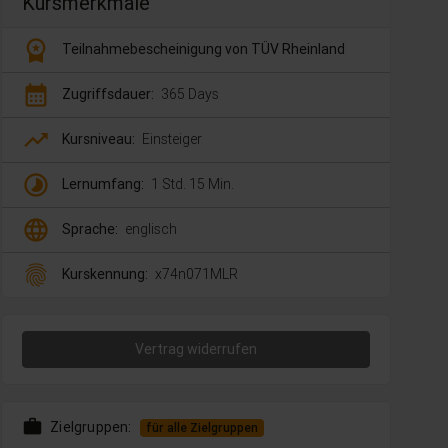
Kursmerkmale
workspace_premium
Teilnahmebescheinigung von TÜV Rheinland
calendar_month
Zugriffsdauer:
365 Days
trending_up
Kursniveau:
Einsteiger
timelapse
Lernumfang:
1 Std. 15 Min.
language
Sprache:
englisch
fingerprint
Kurskennung:
x74n071MLR
Vertrag widerrufen
work
Zielgruppen:
für alle Zielgruppen