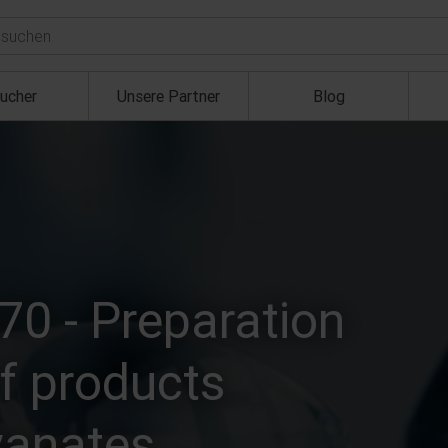
ucher
Unsere Partner
Blog
70 - Preparation
f products
yanates