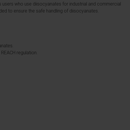
 users who use diisocyanates for industrial and commercial
ded to ensure the safe handling of diisocyanates.
yanates.
he REACH regulation.