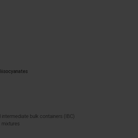
diisocyanates
 intermediate bulk containers (IBC)
n mixtures