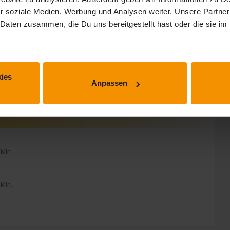
A and ALIPA.
r soziale Medien, Werbung und Analysen weiter. Unsere Partner
 Daten zusammen, die Du uns bereitgestellt hast oder die sie 
ion of products
ies
Anpassen
expand_less
 Min.
 Min.