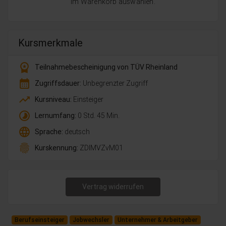
im Warenkorb auswählen.
Kursmerkmale
workspace_premium
Teilnahmebescheinigung von TÜV Rheinland
calendar_month
Zugriffsdauer:
Unbegrenzter Zugriff
trending_up
Kursniveau:
Einsteiger
timelapse
Lernumfang:
0 Std. 45 Min.
language
Sprache:
deutsch
fingerprint
Kurskennung:
ZDlMVZvM01
Vertrag widerrufen
Berufseinsteiger
Jobwechsler
Unternehmer & Arbeitgeber