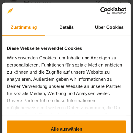
movie
timelapse
Video-Inhalt
0 Std. 5 Min.
Externe Dienstleister, Qualitätskriterien, etc.
movie
timelapse
Video-Inhalt
0 Std. 5 Min.
Zustimmung
Details
Über Cookies
Wirksamkeit anhand von Best Practice - Teil I
movie
timelapse
Video-Inhalt
0 Std. 3 Min.
Diese Webseite verwendet Cookies
Wirksamkeit anhand von Best Practice - Teil II
Wir verwenden Cookies, um Inhalte und Anzeigen zu
movie
timelapse
Video-Inhalt
0 Std. 5 Min.
personalisieren, Funktionen für soziale Medien anbieten
zu können und die Zugriffe auf unsere Website zu
analysieren. Außerdem geben wir Informationen zu
Bewertungen
Deiner Verwendung unserer Website an unsere Partner
für soziale Medien, Werbung und Analysen weiter.
Gesamtbewertung
Unsere Partner führen diese Informationen
möglicherweise mit weiteren Daten zusammen, die Du
uns bereitgestellt hast oder die sie im Rahmen Deiner
Durchschnittliche Bewertungen
Nutzung der Dienste gesammelt haben.
Alle auswählen