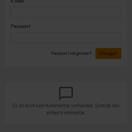
E-Mail
Passwort
Passwort vergessen?
Einloggen
chat_bubble_outline
Es ist noch kein Kommentar vorhanden. Schreib den
ersten Kommentar.